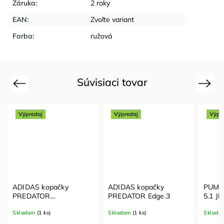
Záruka
:
2 roky
EAN
:
Zvoľte variant
Farba
:
ružová
Súvisiaci tovar
Previous
Next
Výpredaj
Výpredaj
Výpr
ADIDAS kopačky
ADIDAS kopačky
PUMA
PREDATOR
PREDATOR Edge.3
5.1 J
ACCURACY.3
Skladom
(1 ks)
Skladom
(1 ks)
Sklado