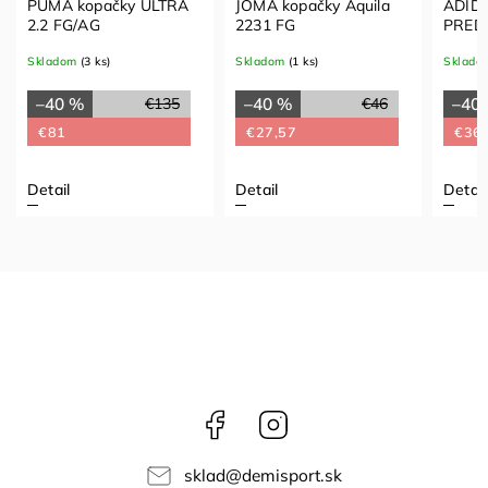
PUMA kopačky ULTRA
JOMA kopačky Aquila
ADIDA
2.2 FG/AG
2231 FG
PRED
Skladom
(3 ks)
Skladom
(1 ks)
Sklado
–40 %
–40 %
–40
€135
€46
€81
€27,57
€36
Detail
Detail
Detail
Facebook
Instagram
sklad
@
demisport.sk