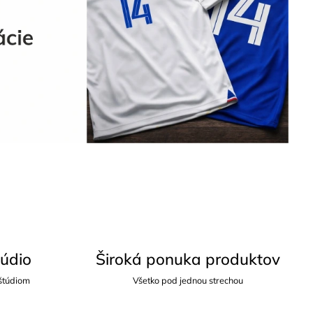
túdio
Široká ponuka produktov
 štúdiom
Všetko pod jednou strechou