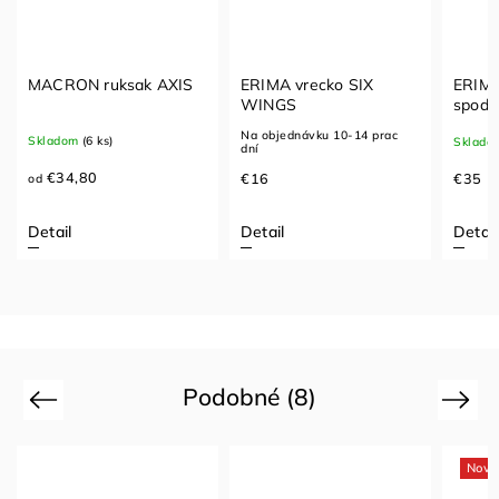
MACRON ruksak AXIS
ERIMA vrecko SIX
ERIMA
WINGS
spodn
WING
Na objednávku 10-14 prac
Skladom
(6 ks)
Sklado
dní
€34,80
€16
€35
od
Detail
Detail
Detail
Podobné (8)
Previous
Next
Novi