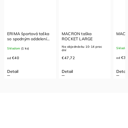
ERIMA športová taška
MACRON taška
MACR
so spodným oddelením
ROCKET LARGE
SIX WINGS
Na objednávku 10-14 prac
Sklado
Skladom
(1 ks)
dní
€36
€40
€47,72
od
od
Detail
Detail
Detail