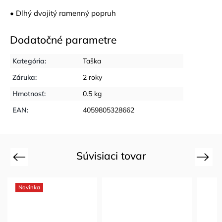
• Dlhý dvojitý ramenný popruh
Dodatočné parametre
Kategória
:
Taška
Záruka
:
2 roky
Hmotnosť
:
0.5 kg
EAN
:
4059805328662
Súvisiaci tovar
Previous
Next
Novinka