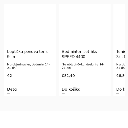
Loptička penová tenis
Bedminton set 5ks
Teniso
9cm
SPEED 4400
3ks S
Na objednávku, dodanie 14-
Na objednávku, dodanie 14-
Na obje
21 dní
21 dní
21 dní
€2
€82,40
€6,80
Detail
Do košíka
Do ko