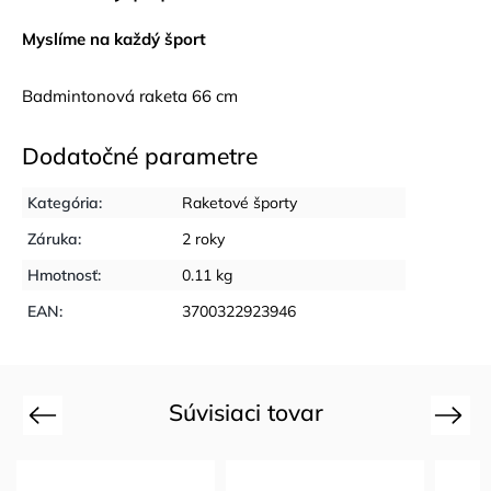
Myslíme na každý šport
Badmintonová raketa 66 cm
Dodatočné parametre
Kategória
:
Raketové športy
Záruka
:
2 roky
Hmotnosť
:
0.11 kg
EAN
:
3700322923946
Súvisiaci tovar
Previous
Next