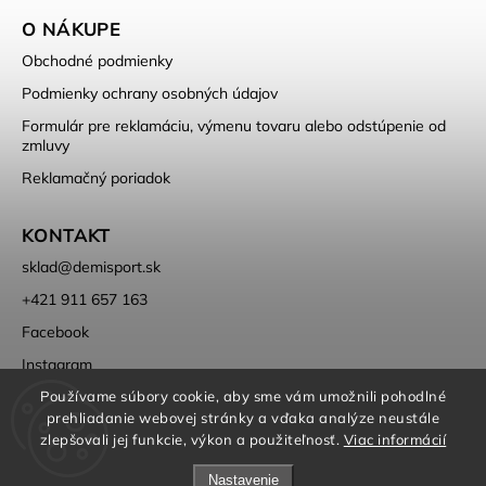
O NÁKUPE
Obchodné podmienky
Podmienky ochrany osobných údajov
Formulár pre reklamáciu, výmenu tovaru alebo odstúpenie od
zmluvy
Reklamačný poriadok
KONTAKT
sklad
@
demisport.sk
+421 911 657 163
Facebook
Instagram
Používame súbory cookie, aby sme vám umožnili pohodlné
prehliadanie webovej stránky a vďaka analýze neustále
zlepšovali jej funkcie, výkon a použiteľnosť.
Viac informácií
Nastavenie