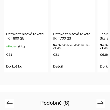
Detská tenisová raketa
Detská tenisová raketa
Teniso
JR T800 25
JR T700 23
3ks S
Na objednávku, dodanie 14-
Na obje
Skladom
(3 ks)
21 dní
21 dní
€21
€21
€6,80
Do košíka
Detail
Do ko
Podobné (8)
Previous
Next