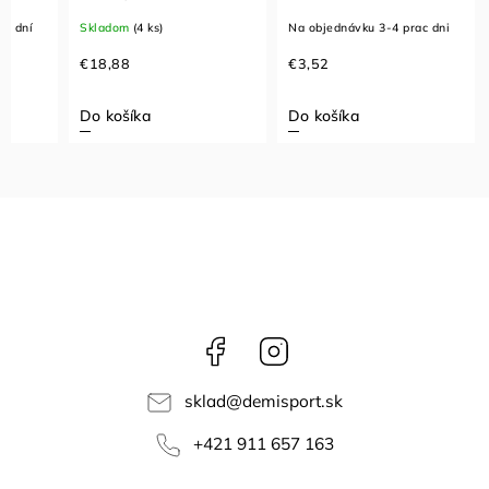
ac dní
Skladom
(4 ks)
Na objednávku 3-4 prac dni
€18,88
€3,52
Do košíka
Do košíka
Facebook
Instagram
sklad
@
demisport.sk
+421 911 657 163