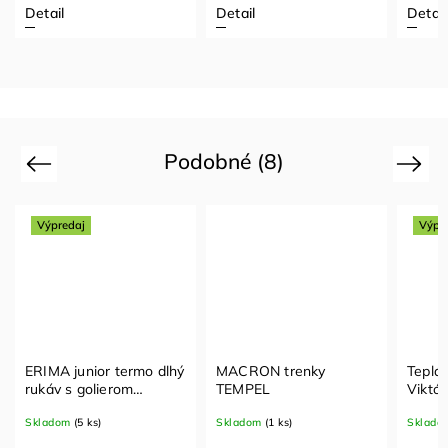
Detail
Detail
Detail
Podobné (8)
Previous
Next
Výpredaj
Výpr
ERIMA junior termo dlhý
MACRON trenky
Teplá
rukáv s golierom
TEMPEL
Viktór
ELEMENTAL
Skladom
(5 ks)
Skladom
(1 ks)
Sklado