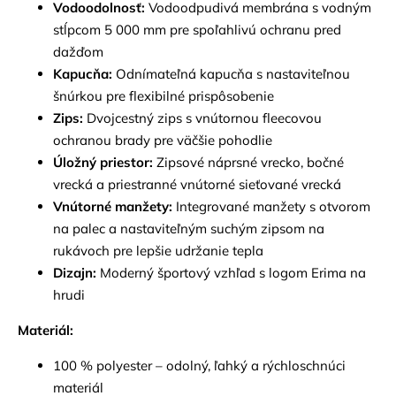
Vodoodolnosť:
Vodoodpudivá membrána s vodným
stĺpcom 5 000 mm pre spoľahlivú ochranu pred
dažďom
Kapucňa:
Odnímateľná kapucňa s nastaviteľnou
šnúrkou pre flexibilné prispôsobenie
Zips:
Dvojcestný zips s vnútornou fleecovou
ochranou brady pre väčšie pohodlie
Úložný priestor:
Zipsové náprsné vrecko, bočné
vrecká a priestranné vnútorné sieťované vrecká
Vnútorné manžety:
Integrované manžety s otvorom
na palec a nastaviteľným suchým zipsom na
rukávoch pre lepšie udržanie tepla
Dizajn:
Moderný športový vzhľad s logom Erima na
hrudi
Materiál:
100 % polyester – odolný, ľahký a rýchloschnúci
materiál