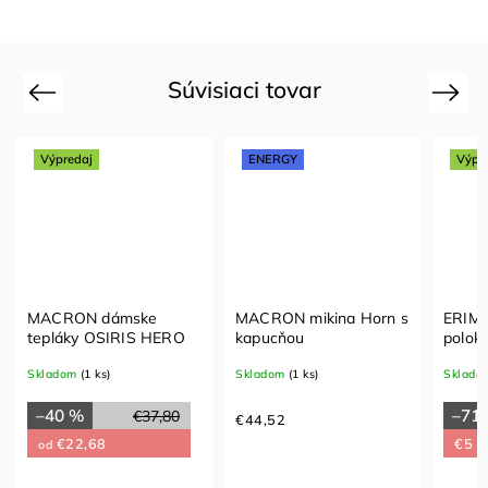
Súvisiaci tovar
Previous
Next
Výpredaj
ENERGY
Výpr
MACRON dámske
MACRON mikina Horn s
ERIM
tepláky OSIRIS HERO
kapucňou
polok
Skladom
(1 ks)
Skladom
(1 ks)
Sklado
–40 %
–71
€37,80
€44,52
€22,68
€5
od