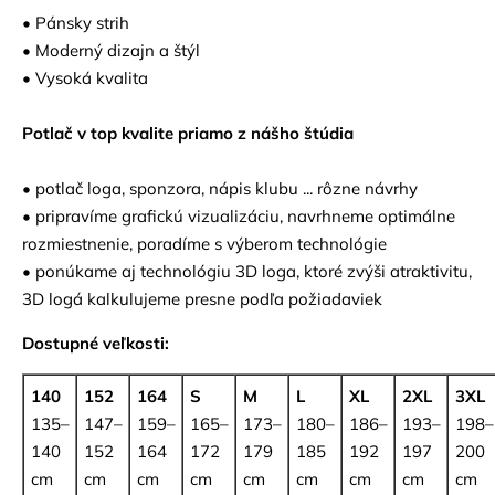
• Pánsky strih
• Moderný dizajn a štýl
• Vysoká kvalita
Potlač v top kvalite priamo z nášho štúdia
• potlač loga, sponzora, nápis klubu ... rôzne návrhy
• pripravíme grafickú vizualizáciu, navrhneme optimálne
rozmiestnenie, poradíme s výberom technológie
• ponúkame aj technológiu 3D loga, ktoré zvýši atraktivitu,
3D logá kalkulujeme presne podľa požiadaviek
Dostupné veľkosti:
140
152
164
S
M
L
XL
2XL
3XL
135–
147–
159–
165–
173–
180–
186–
193–
198–
140
152
164
172
179
185
192
197
200
cm
cm
cm
cm
cm
cm
cm
cm
cm