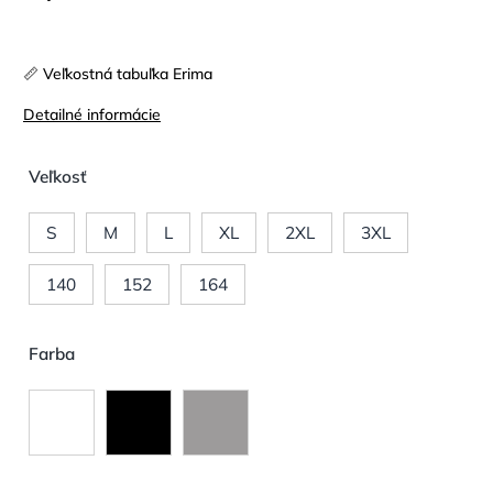
📏 Veľkostná tabuľka Erima
Detailné informácie
Veľkosť
S
M
L
XL
2XL
3XL
140
152
164
Farba