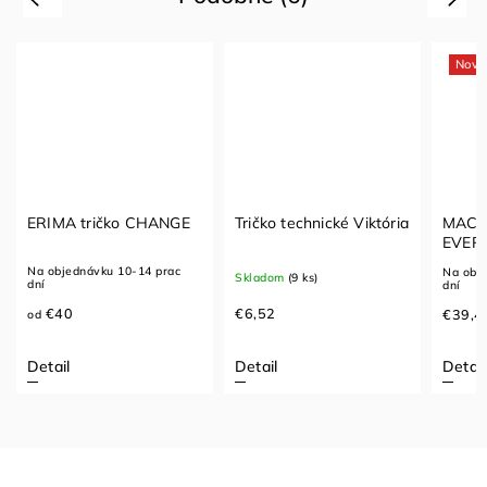
Novi
ERIMA tričko CHANGE
Tričko technické Viktória
MACRO
EVER
Na objednávku 10-14 prac
Na obj
Skladom
(9 ks)
dní
dní
€40
€6,52
€39,4
od
Detail
Detail
Detail