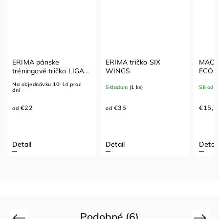
ERIMA pánske
ERIMA tričko SIX
MACR
tréningové tričko LIGA
WINGS
ECO
STAR
Na objednávku 10-14 prac
Skladom
(1 ks)
Sklado
dní
€22
€35
€15,7
od
od
Detail
Detail
Detail
Podobné (6)
Previous
Next