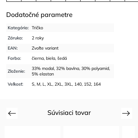
Dodatočné parametre
Kategória
:
Tričko
Záruka
:
2 roky
EAN
:
Zvoľte variant
Farba
:
čierna
,
biela
,
šedá
33% modal, 32% bavlna, 30% polyamid,
Zloženie
:
5% elastan
Veľkosť
:
S
,
M
,
L
,
XL
,
2XL
,
3XL
,
140
,
152
,
164
Súvisiaci tovar
Previous
Next