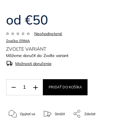
od
€50
Neohodnotené
Značka:
ERIMA
ZVOĽTE VARIANT
Môžeme doručiť do:
Zvoľte variant
Možnosti doručenia
PRIDAŤ DO KOŠÍKA
Opýtať sa
Strážiť
Zdieľať