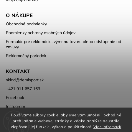
O NÁKUPE
Obchodné podmienky
Podmienky ochrany osobných údajov
Formulár pre reklamáciu, výmenu tovaru alebo odstúpenie od
zmluvy
Reklamačný poriadok
KONTAKT
sklad
@
demisport.sk
+421 911 657 163
Facebook
Instagram
Používame súbory cookie, aby sme vám umožnili pohodlné
prehliadanie webovej stránky a vďaka analýze neustále
zlepšovali jej funkcie, výkon a použiteľnosť.
Viac informácií