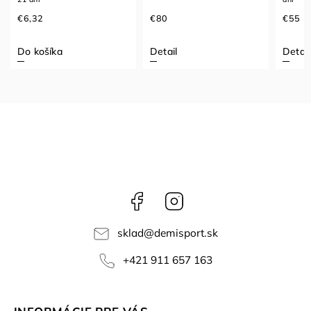
€6,32
€80
€55
Do košíka
Detail
Detail
Facebook
Instagram
sklad
@
demisport.sk
+421 911 657 163