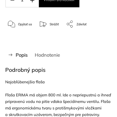
Opýtať sa
Strážiť
Zdieľať
Popis
Hodnotenie
Podrobný popis
Najobľúbenejšia fľaša
Fľaša ERIMA má objem 800 ml. Ide o nepriepustnú a ihneď
pripravenú vodu na pitie vďaka špeciálnemu ventilu. Fľaša
má ergonomickému tvaru s protišmykovými vložkami
a skrutkovacím uzáverom, bezpečným pre potraviny.