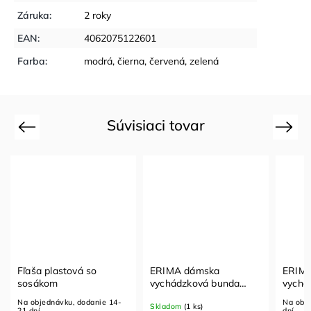
Záruka
:
2 roky
EAN
:
4062075122601
Farba
:
modrá, čierna, červená, zelená
Súvisiaci tovar
Previous
Next
Fľaša plastová so
ERIMA dámska
ERIM
sosákom
vychádzková bunda
vychá
CHANGE
CHANG
Na objednávku, dodanie 14-
Na obj
Skladom
(1 ks)
21 dní
dní