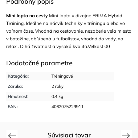
Podrobný popis
Mini lopta na cesty
Mini lopta v dizajne ERIMA Hybrid
Training. Ideálne na nácvik techniky v tréningu alebo vo
voľnom čase. Vhodná na cestovanie, nezaberie veľa miesta
v batožine, obľúbená u futbalistov, vhodná do vody, na
relax . Dlhá životnosť a vysoká kvalita.Veľkosť 00
Dodatočné parametre
Kategória
:
Tréningové
Záruka
:
2 roky
Hmotnosť
:
0.4 kg
EAN
:
4062075229911
Súvisiaci tovar
Previous
Next