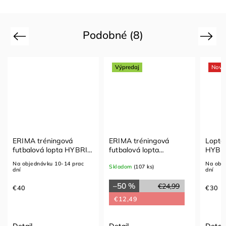
Podobné (8)
Previous
Next
Výpredaj
Novi
ERIMA tréningová
ERIMA tréningová
Lopta
futbalová lopta HYBRID
futbalová lopta
HYBRI
TRAINING v.5
SENZOR-STAR
Na objednávku 10-14 prac
Na obj
Skladom
(107 ks)
TRAINING
dní
dní
–50 %
€24,99
€40
€30
€12,49
Detail
Detail
Detail