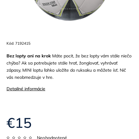
Kód:
7192415
Bez lopty ani na krok
Máte pocit, že bez lopty vám stále niečo
chýba? Ak sa potrebujete stále hrať, žonglovať, vyhrávať
zápasy, MINI loptu ľahko uložíte do ruksaku a môžete ísť. Nič
vás neobmedzuje v hre.
Detailné informácie
€15
Neohodnotené