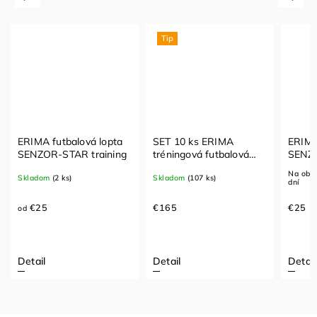
Tip
ERIMA futbalová lopta
SET 10 ks ERIMA
ERIMA
SENZOR-STAR training
tréningová futbalová
SENZO
lopta SENZOR
/ 290
Na obj
Skladom
(2 ks)
Skladom
(107 ks)
dní
€25
€165
€25
od
Detail
Detail
Detail