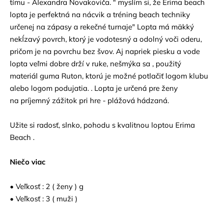
tímu - Alexandra Novakoviča. " myslím si, že Erima beach
lopta je perfektná na nácvik a tréning beach techniky
určenej na zápasy a rekečné turnaje" Lopta má mäkký
nekĺzavý povrch, ktorý je vodotesný a odolný voči oderu,
pričom je na povrchu bez švov. Aj napriek piesku a vode
lopta veľmi dobre drží v ruke, nešmýka sa , použitý
materiál guma Ruton, ktorú je možné potlačiť logom klubu
alebo logom podujatia. . Lopta je určená pre ženy
na príjemný zážitok pri hre - plážová hádzaná.
Užite si radosť, slnko, pohodu s kvalitnou loptou Erima
Beach .
Niečo viac
• Veľkosť : 2 ( ženy ) g
• Veľkosť : 3 ( muži )