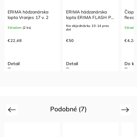
ERIMA hádzanárska
ERIMA hádzanárska
Čiapk
lopta Vranjes 17 v. 2
lopta ERIMA FLASH Pro
fleec
v.2
Myrtl
Na objednávku 10-14 prac
Skladom
(2 ks)
Sklado
dní
€22,48
€50
€4,24
Detail
Detail
Do ko
Podobné (7)
Previous
Next