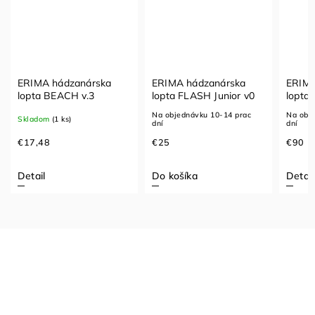
ERIMA hádzanárska
ERIMA hádzanárska
ERIMA
lopta BEACH v.3
lopta FLASH Junior v0
lopta
Elite 
Na objednávku 10-14 prac
Na obj
Skladom
(1 ks)
dní
dní
€17,48
€25
€90
Detail
Do košíka
Detail