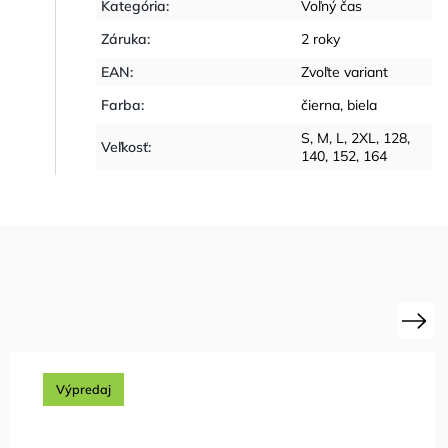
Kategória
:
Voľný čas
Záruka
:
2 roky
EAN
:
Zvoľte variant
Farba
:
čierna
,
biela
S
,
M
,
L
,
2XL
,
128
,
Veľkosť
:
140
,
152
,
164
Next
Výpredaj