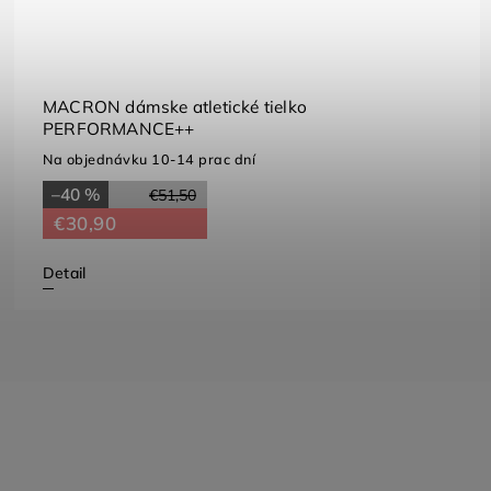
MACRON dámske atletické tielko
PERFORMANCE++
Na objednávku 10-14 prac dní
–40 %
€51,50
€30,90
Detail