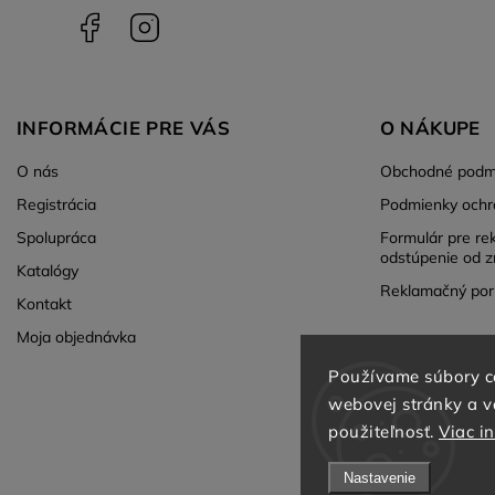
Facebook
Instagram
INFORMÁCIE PRE VÁS
O NÁKUPE
O nás
Obchodné podm
Registrácia
Podmienky ochr
Spolupráca
Formulár pre re
odstúpenie od z
Katalógy
Reklamačný por
Kontakt
Moja objednávka
Používame súbory c
webovej stránky a vď
použiteľnosť.
Viac i
Nastavenie