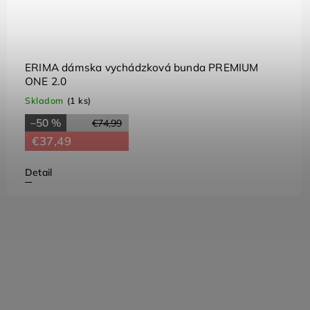
ERIMA dámska vychádzková bunda PREMIUM
ONE 2.0
Skladom
(1 ks)
–50 %
€74,99
€37,49
Detail