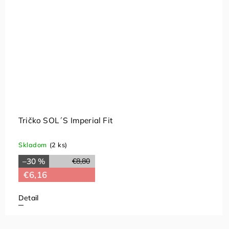
Tričko SOL´S Imperial Fit
Skladom
(2 ks)
–30 %
€8,80
€6,16
Detail