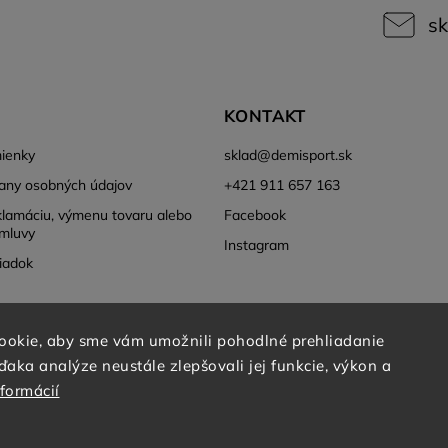
sk
KONTAKT
ienky
sklad
@
demisport.sk
any osobných údajov
+421 911 657 163
klamáciu, výmenu tovaru alebo
Facebook
mluvy
Instagram
iadok
ookie, aby sme vám umožnili pohodlné prehliadanie
aka analýze neustále zlepšovali jej funkcie, výkon a
nformácií
Copyright 2026
DEMISPORT
. Všetky práva vyhradené.
Grafický návrh vytvořil a nakódoval
Shoptak.cz