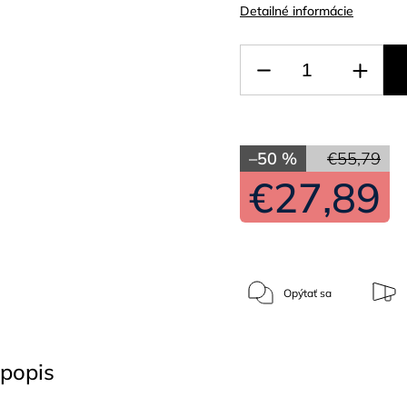
Detailné informácie
–50 %
€55,79
€27,89
Opýtať sa
popis