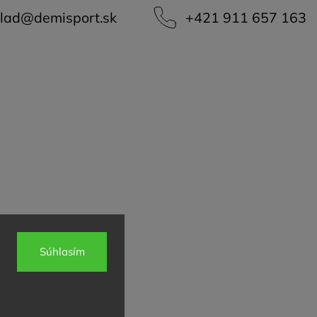
lad
@
demisport.sk
+421 911 657 163
Súhlasím