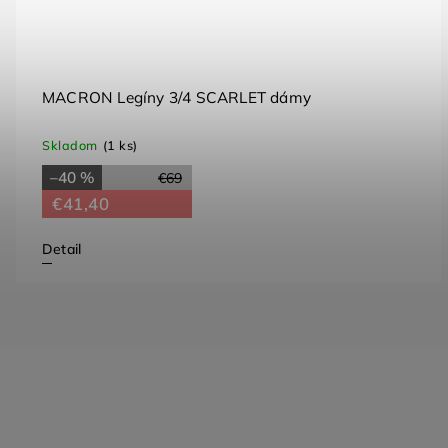
MACRON Legíny 3/4 SCARLET dámy
Skladom
(1 ks)
–40 %
€69
€41,40
Detail