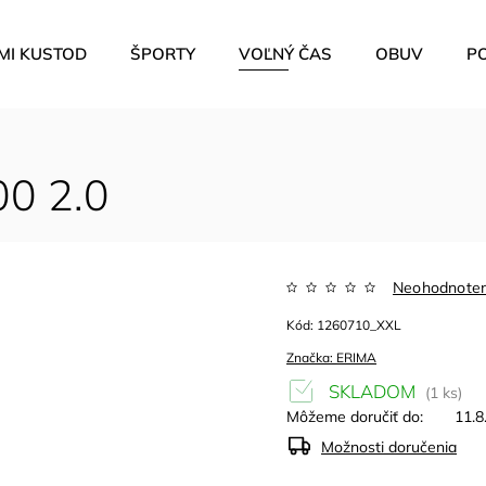
MI KUSTOD
ŠPORTY
VOĽNÝ ČAS
OBUV
P
0 2.0
Neohodnote
Kód:
1260710_XXL
Značka:
ERIMA
SKLADOM
(1 ks)
Môžeme doručiť do:
11.8
Možnosti doručenia