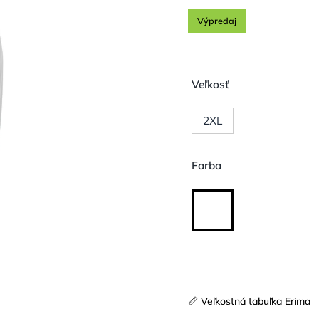
Výpredaj
Veľkosť
2XL
Farba
📏 Veľkostná tabuľka Erima