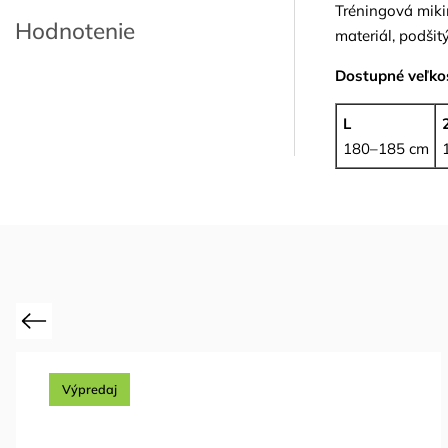
Tréningová miki
Hodnotenie
materiál, podši
Dostupné veľkos
L
180–185 cm
Previous
Výpredaj