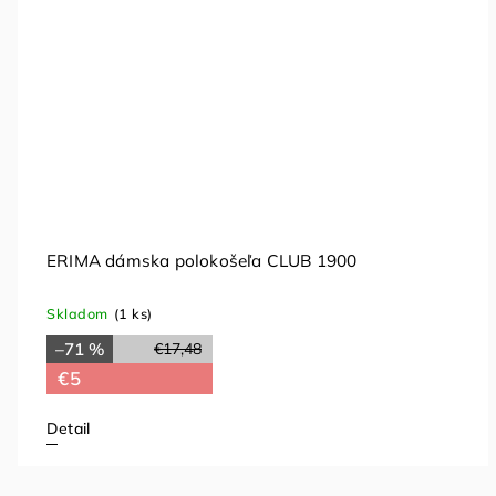
ERIMA dámska polokošeľa CLUB 1900
Skladom
(1 ks)
–71 %
€17,48
€5
Detail