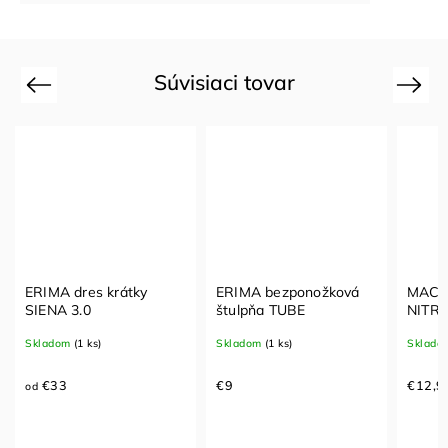
Súvisiaci tovar
Previous
Next
ERIMA dres krátky
ERIMA bezponožková
MACR
SIENA 3.0
štulpňa TUBE
NITRO
Skladom
(1 ks)
Skladom
(1 ks)
Sklado
€33
€9
€12,9
od