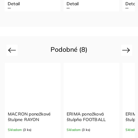
Detail
Detail
Detail
Podobné (8)
Previous
Next
MACRON ponožkové
ERIMA ponožková
ERIMA
štulpne RAYON
štulpňa FOOTBALL
štulp
Skladom
(3 ks)
Skladom
(3 ks)
Sklado