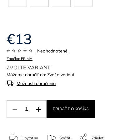
€13
Neohodnotené
Značka:
ERIMA
ZVOĽTE VARIANT
Môžeme doručiť do:
Zvoľte variant
Možnosti doručenia
PRIDAŤ DO KOŠÍKA
Opýtať sa
Strážiť
Zdieľať