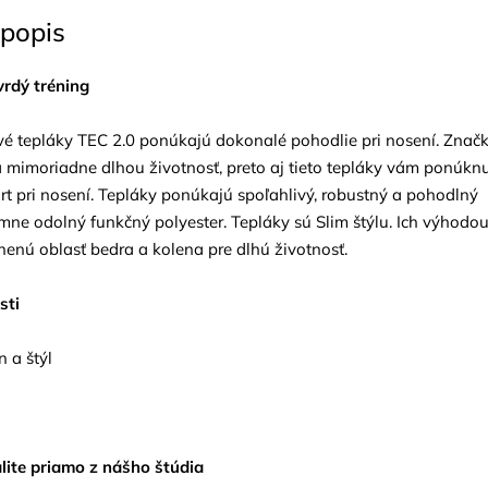
popis
vrdý tréning
é tepláky TEC 2.0 ponúkajú dokonalé pohodlie pri nosení. Znač
mimoriadne dlhou životnosť, preto aj tieto tepláky vám ponúkn
t pri nosení. Tepláky ponúkajú spoľahlivý, robustný a pohodlný
émne odolný funkčný polyester. Tepláky sú Slim štýlu. Ich výhodo
nenú oblasť bedra a kolena pre dlhú životnosť.
sti
 a štýl
a
alite priamo z nášho štúdia