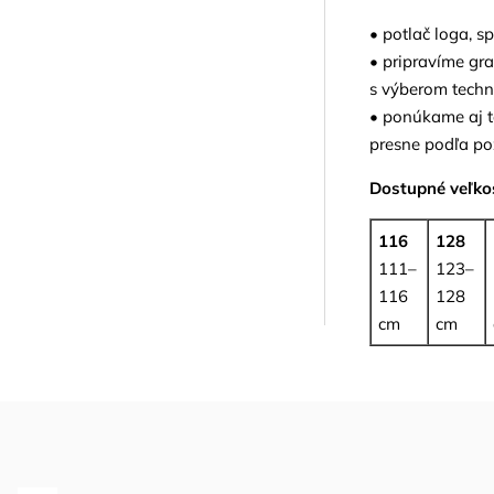
• potlač loga, s
• pripravíme gr
s výberom techn
• ponúkame aj te
presne podľa po
Dostupné veľkos
116
128
111–
123–
116
128
cm
cm