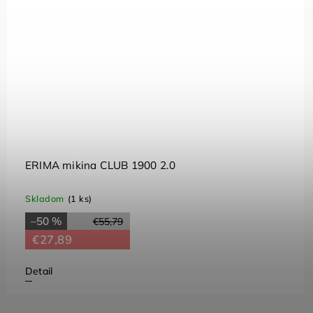
ERIMA mikina CLUB 1900 2.0
Skladom
(1 ks)
–50 %
€55,79
€27,89
Detail