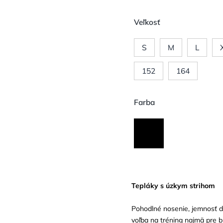
Veľkosť
S
M
L
152
164
Farba
Tepláky s úzkym strihom
Pohodlné nosenie, jemnosť di
voľba na tréning najmä pre b