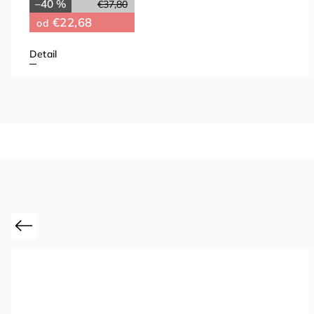
–40 %
€37,80
€22,68
od
Detail
Previous