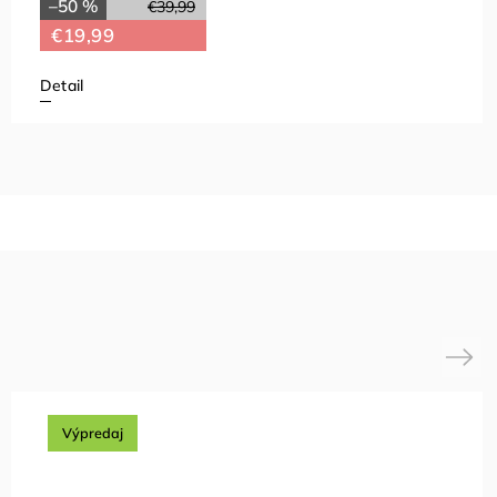
–50 %
€39,99
€19,99
Detail
Next
Výpredaj