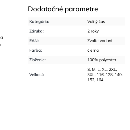
Dodatočné parametre
Kategória
:
Voľný čas
Záruka
:
2 roky
ka
EAN
:
Zvoľte variant
u
Farba
:
čierna
u
Zloženie
:
100% polyester
S
,
M
,
L
,
XL
,
2XL
,
Veľkosť
:
3XL
,
116
,
128
,
140
,
152
,
164