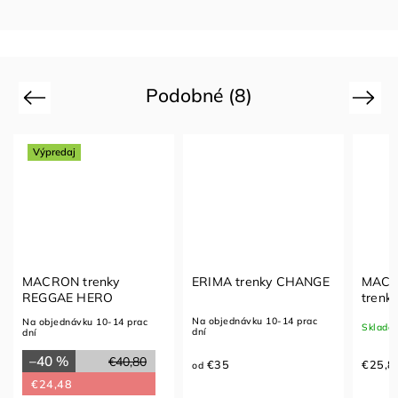
Podobné (8)
Previous
Next
Výpredaj
MACRON trenky
ERIMA trenky CHANGE
MACR
REGGAE HERO
trenk
Na objednávku 10-14 prac
Na objednávku 10-14 prac
Sklado
dní
dní
–40 %
€40,80
€35
€25,8
od
€24,48