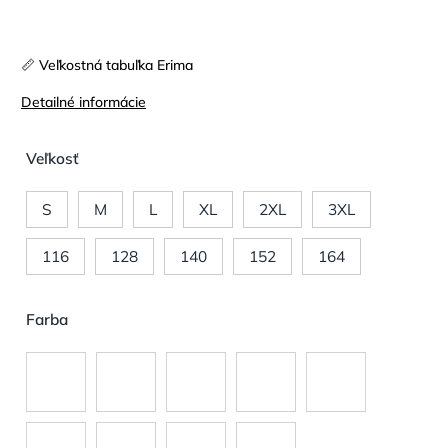
📏 Veľkostná tabuľka Erima
Detailné informácie
Veľkosť
S
M
L
XL
2XL
3XL
116
128
140
152
164
Farba