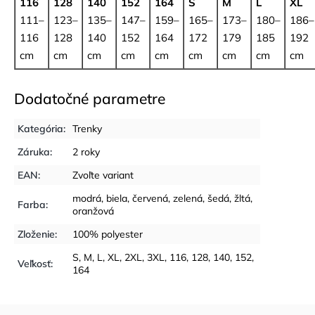
116
128
140
152
164
S
M
L
XL
111–
123–
135–
147–
159–
165–
173–
180–
186–
116
128
140
152
164
172
179
185
192
cm
cm
cm
cm
cm
cm
cm
cm
cm
Dodatočné parametre
Kategória
:
Trenky
Záruka
:
2 roky
EAN
:
Zvoľte variant
modrá
,
biela
,
červená
,
zelená
,
šedá
,
žltá
,
Farba
:
oranžová
Zloženie
:
100% polyester
S, M, L, XL, 2XL, 3XL, 116, 128, 140, 152,
Veľkosť
:
164