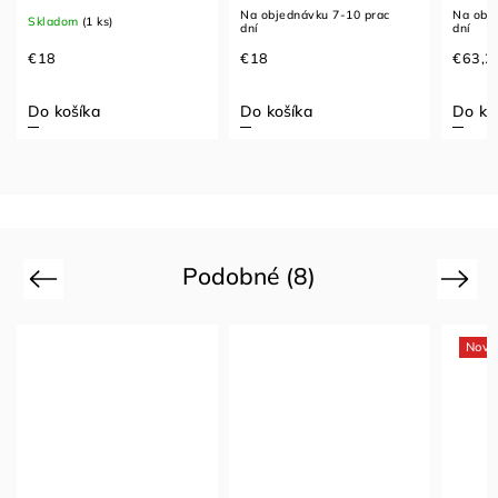
Na objednávku 7-10 prac
Na obje
Skladom
(1 ks)
dní
dní
€18
€18
€63,2
Do košíka
Do košíka
Do ko
Podobné (8)
Previous
Next
Novi