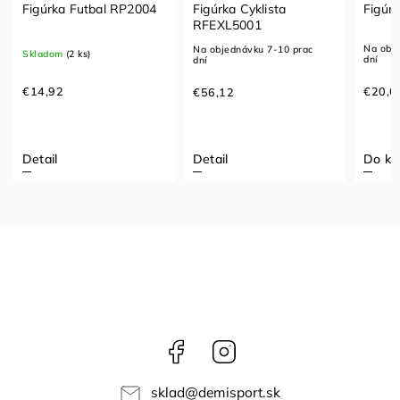
Figúrka Futbal RP2004
Figúrka Cyklista
Figúr
RFEXL5001
Na obje
Na objednávku 7-10 prac
Skladom
(2 ks)
dní
dní
€14,92
€20,6
€56,12
Detail
Detail
Do ko
Facebook
Instagram
sklad
@
demisport.sk