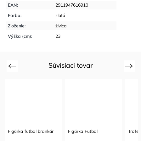
EAN
:
2911947616910
Farba
:
zlatá
Zloženie
:
živica
Výška (cm)
:
23
Súvisiaci tovar
Previous
Next
Figúrka futbal brankár
Figúrka Futbal
Trofe