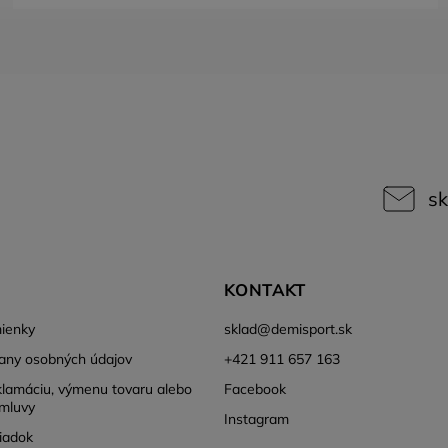
sk
KONTAKT
ienky
sklad
@
demisport.sk
any osobných údajov
+421 911 657 163
klamáciu, výmenu tovaru alebo
Facebook
mluvy
Instagram
iadok