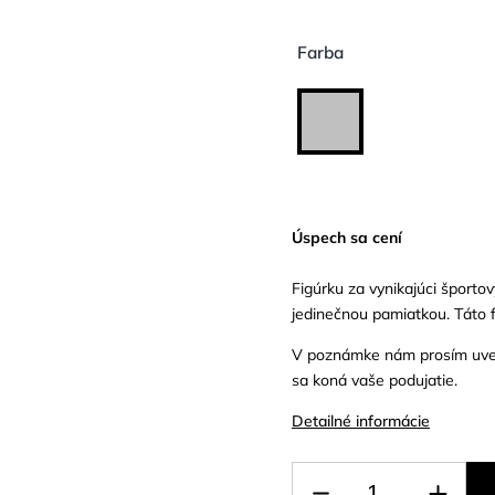
Farba
Úspech sa cení
Figúrku za vynikajúci športo
jedinečnou pamiatkou. Táto 
V poznámke nám prosím uveď
sa koná vaše podujatie.
Detailné informácie