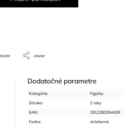
Strážiť
Zdieľať
Dodatočné parametre
Kategória
:
Figúrky
Záruka
:
2 roky
EAN
:
2912280354439
Farba
:
strieborná