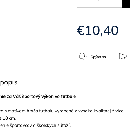
€10,40
Opýtať sa
popis
nie za Váš športový výkon vo futbale
ka s motívom hráča futbalu vyrobená z vysoko kvalitnej živice.
je 18 cm.
nie športovcov a školských súťaží.