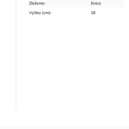
Zloženie
:
živica
Výška (cm)
:
18