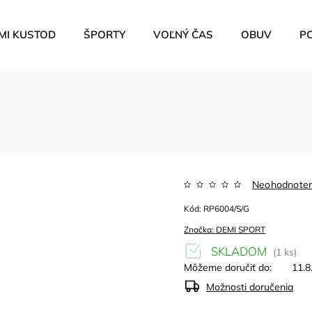
MI KUSTOD
ŠPORTY
VOĽNÝ ČAS
OBUV
P
Neohodnote
Kód:
RP6004/S/G
Značka:
DEMI SPORT
SKLADOM
(1 ks)
Môžeme doručiť do:
11.8
Možnosti doručenia