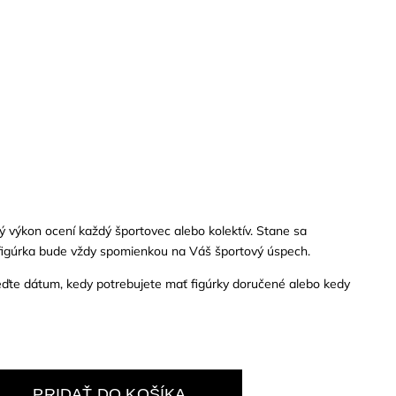
vý výkon ocení každý športovec alebo kolektív. Stane sa
figúrka bude vždy spomienkou na Váš športový úspech.
te dátum, kedy potrebujete mať figúrky doručené alebo kedy
PRIDAŤ DO KOŠÍKA