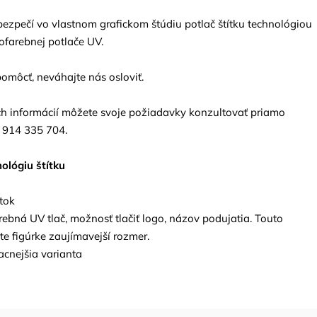
pečí vo vlastnom grafickom štúdiu potlač štítku technológiou
ofarebnej potlače UV.
omôcť, neváhajte nás osloviť.
ích informácií môžete svoje požiadavky konzultovať priamo
1 914 335 704.
nológiu štítku
tok
ebná UV tlač, možnosť tlačiť logo, názov podujatia. Touto
e figúrke zaujímavejší rozmer.
acnejšia varianta