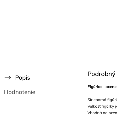
Podrobný 
Popis
Figúrka - ocene
Hodnotenie
Strieborná figúr
Veľkosť figúrky 
Vhodná na ocene