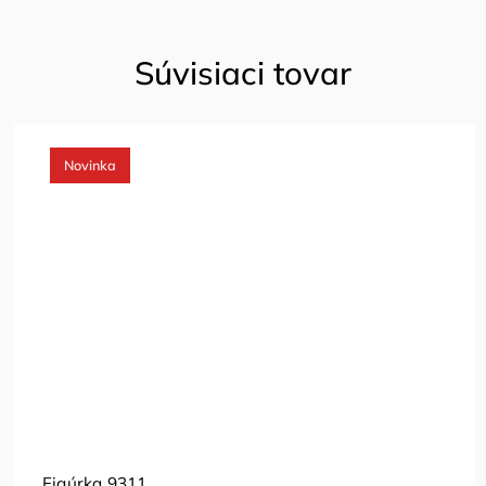
Súvisiaci tovar
Novinka
Figúrka 9311