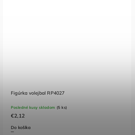
Figúrka volejbal RP4027
Posledné kusy skladom
(5 ks)
€2,12
Do košíka