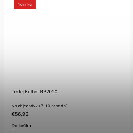
Novinka
Trofej Futbal RP2020
Na objednávku 7-10 prac dní
€56,92
Do košíka