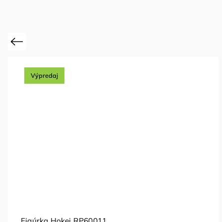
Previous
Výpredaj
Figúrka Hokej RP60011