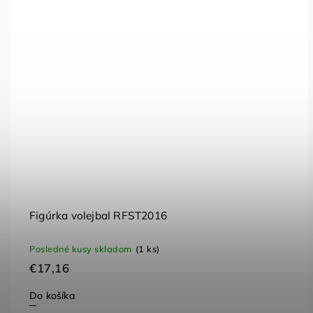
Figúrka volejbal RFST2016
Posledné kusy skladom
(1 ks)
€17,16
Do košíka