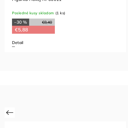
Posledné kusy skladom
(1 ks)
–30 %
€8,40
€5,88
Detail
Previous