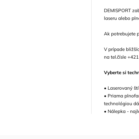
DEMISPORT zabez
laseru alebo pln
Ak potrebujete p
V prípade bližš
na tel.čísle +42
Vyberte si tech
• Laserovaný ští
• Priama plnofar
technológiou dát
• Nálepka - najl