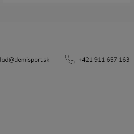
lad
@
demisport.sk
+421 911 657 163