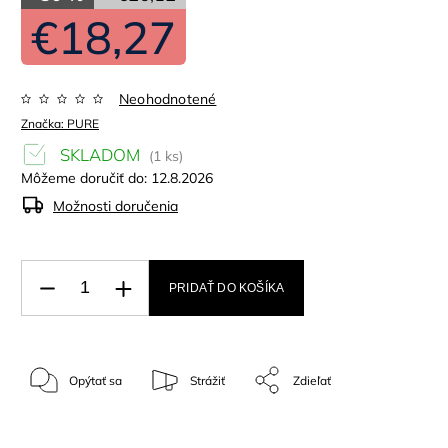
€18,27
Neohodnotené
Značka:
PURE
SKLADOM
(1 ks)
Môžeme doručiť do:
12.8.2026
Možnosti doručenia
PRIDAŤ DO KOŠÍKA
Opýtať sa
Strážiť
Zdieľať