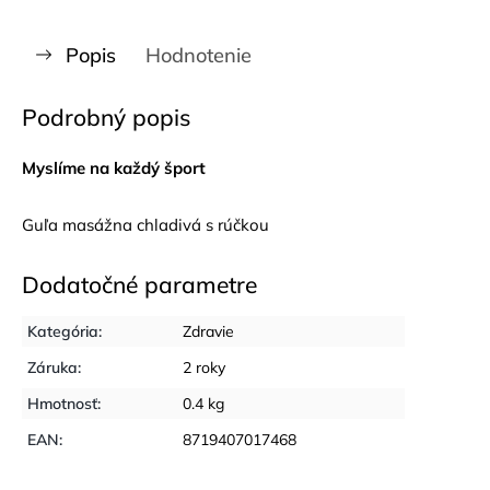
Popis
Hodnotenie
Podrobný popis
Myslíme na každý šport
Guľa masážna chladivá s rúčkou
Dodatočné parametre
Kategória
:
Zdravie
Záruka
:
2 roky
Hmotnosť
:
0.4 kg
EAN
:
8719407017468