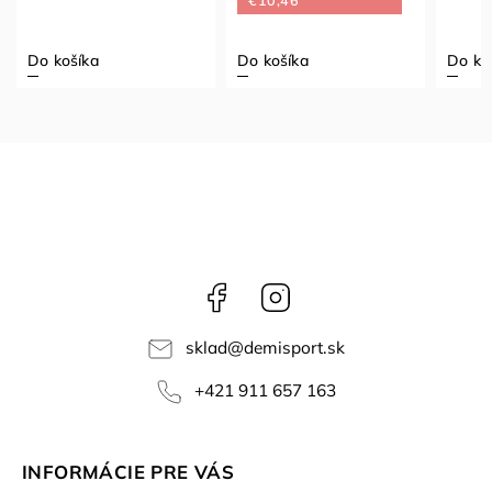
€10,46
Do košíka
Do košíka
Do ko
Facebook
Instagram
sklad
@
demisport.sk
+421 911 657 163
INFORMÁCIE PRE VÁS