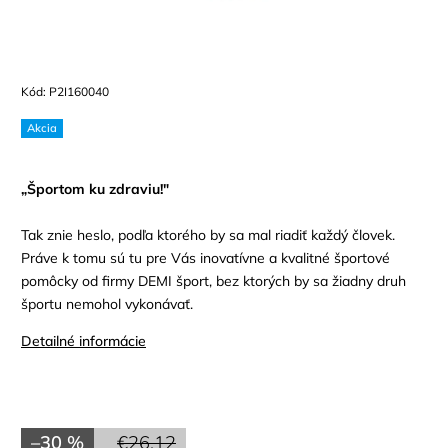
Kód:
P2I160040
Akcia
„Športom ku zdraviu!"
Tak znie heslo, podľa ktorého by sa mal riadiť každý človek.
Práve k tomu sú tu pre Vás inovatívne a kvalitné športové
pomôcky od firmy DEMI šport, bez ktorých by sa žiadny druh
športu nemohol vykonávať.
Detailné informácie
–30 %
€26,12