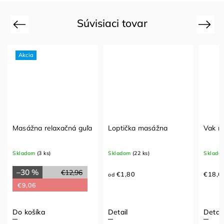
Súvisiaci tovar
Previous
Next
Akcia
Masážna relaxačná guľa
Loptička masážna
Vak n
Skladom
(3 ks)
Skladom
(22 ks)
Sklado
–30 %
€12,96
€1,80
€18,6
od
€9,06
Do košíka
Detail
Detail