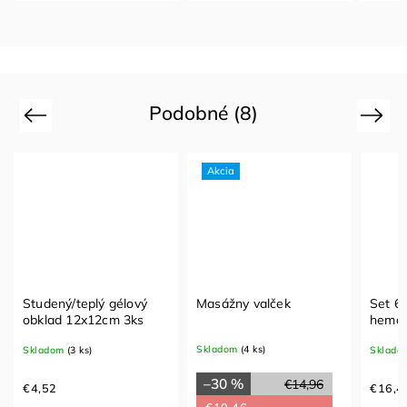
Podobné (8)
Previous
Next
Akcia
Studený/teplý gélový
Masážny valček
Set 6
obklad 12x12cm 3ks
hemos
nosov
Skladom
(4 ks)
Skladom
(3 ks)
Sklado
–30 %
€14,96
€4,52
€16,4