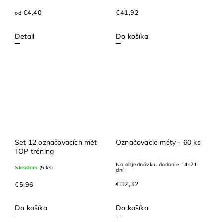
€4,40
€41,92
od
Detail
Do košíka
Set 12 označovacích mét
Označovacie méty - 60 ks
TOP tréning
Na objednávku, dodanie 14-21
Skladom
(5 ks)
dní
€32,32
€5,96
Do košíka
Do košíka