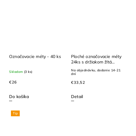
Označovacie méty - 40 ks
Ploché označovacie méty
24ks s držiakom žltá
oranžová
Na objednávku, dodanie 14-21
Skladom
(3 ks)
dní
€26
€33,52
Do košíka
Detail
Tip