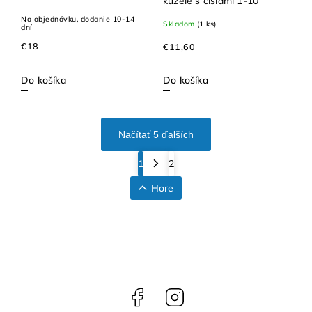
kužele s číslami 1-10
Na objednávku, dodanie 10-14
Skladom
(1 ks)
dní
€18
€11,60
Do košíka
Do košíka
Načítať 5 ďalších
1
2
Hore
Facebook
Instagram