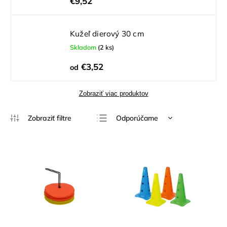
€9,52
Kužeľ dierový 30 cm
Skladom
(2 ks)
€3,52
od
Zobraziť viac produktov
Odporúčame
Najlacnejšie
Najdrahšie
Najpredávanejšie
Abecedne