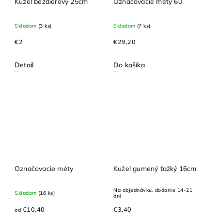
Kužeľ bezdierový 25cm
Označovacie méty 60
Skladom
(3 ks)
Skladom
(7 ks)
€2
€29,20
Detail
Do košíka
Označovacie méty
Kužeľ gumený ťažký 16cm
Na objednávku, dodanie 14-21
Skladom
(16 ks)
dní
€10,40
€3,40
od