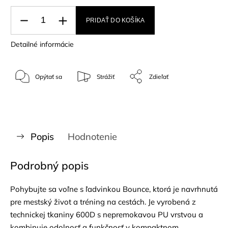
PRIDAŤ DO KOŠÍKA
Detailné informácie
Opýtať sa
Strážiť
Zdieľať
Popis
Hodnotenie
Podrobný popis
Pohybujte sa voľne s ľadvinkou Bounce, ktorá je navrhnutá
pre mestský život a tréning na cestách. Je vyrobená z
technickej tkaniny 600D s nepremokavou PU vrstvou a
kombinuje odolnosť a funkčnosť v kompaktnom,