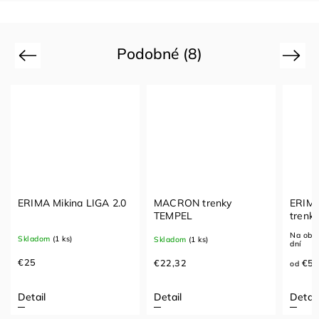
Podobné (8)
Previous
Next
ERIMA Mikina LIGA 2.0
MACRON trenky
ERIMA
TEMPEL
trenk
Na obj
Skladom
(1 ks)
Skladom
(1 ks)
dní
€25
€22,32
€5
od
Detail
Detail
Detail