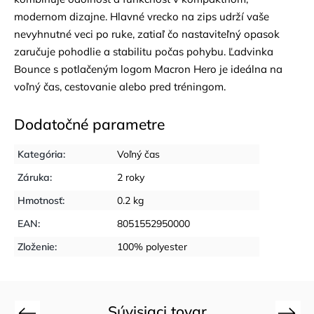
modernom dizajne. Hlavné vrecko na zips udrží vaše
nevyhnutné veci po ruke, zatiaľ čo nastaviteľný opasok
zaručuje pohodlie a stabilitu počas pohybu. Ľadvinka
Bounce s potlačeným logom Macron Hero je ideálna na
voľný čas, cestovanie alebo pred tréningom.
Dodatočné parametre
Kategória
:
Voľný čas
Záruka
:
2 roky
Hmotnosť
:
0.2 kg
EAN
:
8051552950000
Zloženie
:
100% polyester
Súvisiaci tovar
Previous
Next