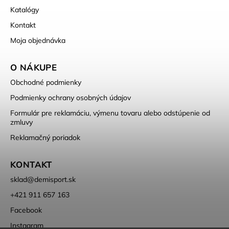
Katalógy
Kontakt
Moja objednávka
O NÁKUPE
Obchodné podmienky
Podmienky ochrany osobných údajov
Formulár pre reklamáciu, výmenu tovaru alebo odstúpenie od
zmluvy
Reklamačný poriadok
KONTAKT
sklad
@
demisport.sk
+421 911 657 163
Facebook
Instagram