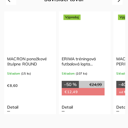
Výpredaj
Výpr
MACRON ponožkové
ERIMA tréningová
MACRO
štulpne ROUND
futbalová lopta
PERF
SENZOR-STAR
dlhým
Skladom
(15 ks)
Skladom
(107 ks)
Sklado
TRAINING
–50 %
–40
€24,99
€8,60
€12,49
€3
od
Detail
Detail
Detail