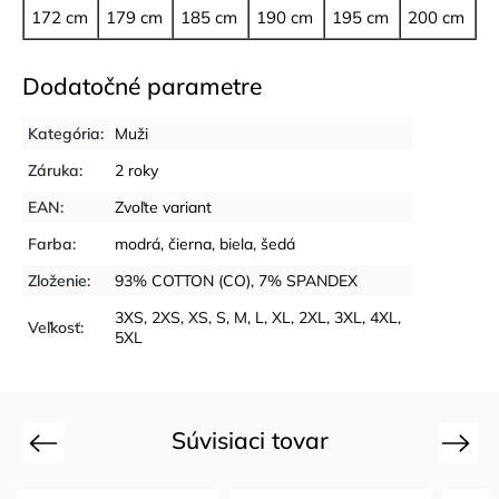
172 cm
179 cm
185 cm
190 cm
195 cm
200 cm
Dodatočné parametre
Kategória
:
Muži
Záruka
:
2 roky
EAN
:
Zvoľte variant
Farba
:
modrá
,
čierna
,
biela
,
šedá
Zloženie
:
93% COTTON (CO), 7% SPANDEX
3XS
,
2XS
,
XS
,
S
,
M
,
L
,
XL
,
2XL
,
3XL
,
4XL
,
Veľkosť
:
5XL
Súvisiaci tovar
Previous
Next