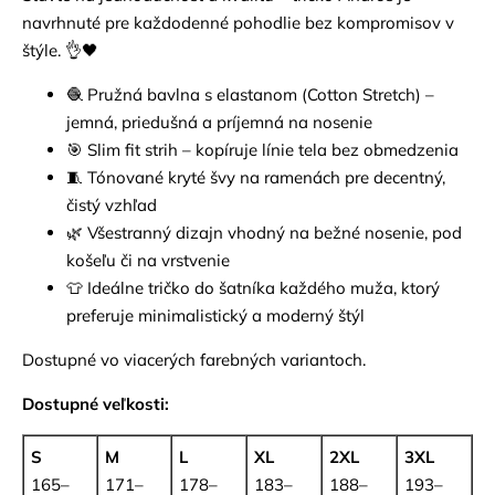
navrhnuté pre každodenné pohodlie bez kompromisov v
štýle. 👌🖤
🧶 Pružná bavlna s elastanom (Cotton Stretch) –
jemná, priedušná a príjemná na nosenie
🎯 Slim fit strih – kopíruje línie tela bez obmedzenia
🧵 Tónované kryté švy na ramenách pre decentný,
čistý vzhľad
🌿 Všestranný dizajn vhodný na bežné nosenie, pod
košeľu či na vrstvenie
👕 Ideálne tričko do šatníka každého muža, ktorý
preferuje minimalistický a moderný štýl
Dostupné vo viacerých farebných variantoch.
Dostupné veľkosti:
S
M
L
XL
2XL
3XL
165–
171–
178–
183–
188–
193–