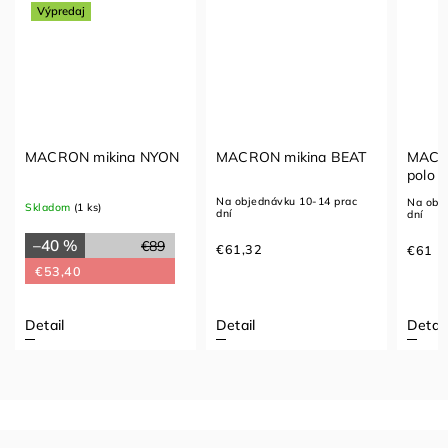
Výpredaj
MACRON mikina NYON
MACRON mikina BEAT
MACRO
polo t
Na objednávku 10-14 prac
Na obj
Skladom
(1 ks)
dní
dní
–40 %
€89
€61,32
€61
€53,40
Detail
Detail
Detail