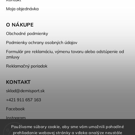
Moja objednávka
O NÁKUPE
Obchodné podmienky
Podmienky ochrany osobných údajov
Formulár pre reklamáciu, výmenu tovaru alebo odstúpenie od
zmluvy
Reklamačný poriadok
KONTAKT
sklad
@
demisport.sk
+421 911 657 163
Facebook
Instagram
Používame súbory cookie, aby sme vám umožnili pohodlné
prehliadanie webovej stránky a vďaka analýze neustále