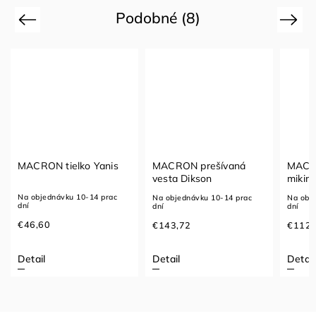
Podobné (8)
Previous
Next
MACRON tielko Yanis
MACRON prešívaná
MACRO
vesta Dikson
mikin
Na objednávku 10-14 prac
Na objednávku 10-14 prac
Na obj
dní
dní
dní
€46,60
€143,72
€112,
Detail
Detail
Detail