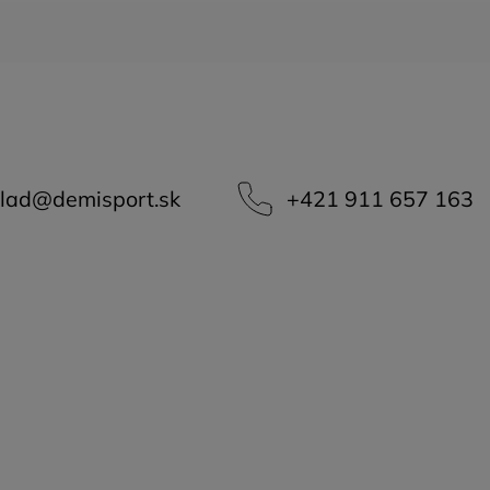
lad
@
demisport.sk
+421 911 657 163