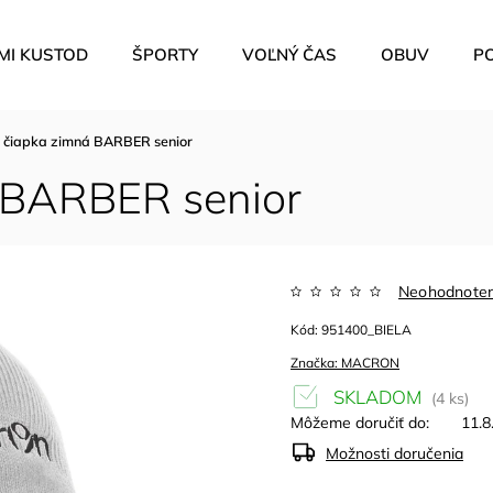
MI KUSTOD
ŠPORTY
VOĽNÝ ČAS
OBUV
P
iapka zimná BARBER senior
BARBER senior
Neohodnote
Kód:
951400_BIELA
Značka:
MACRON
SKLADOM
(4 ks)
Môžeme doručiť do:
11.8
Možnosti doručenia