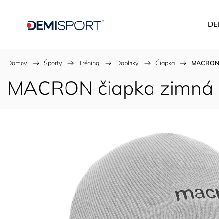
DE
Domov
/
Športy
/
Tréning
/
Doplnky
/
Čiapka
/
MACRON č
MACRON čiapka zimná 