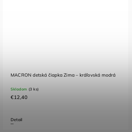
MACRON detská čiapka Zima – kráľovská modrá
Skladom
(3 ks)
€12,40
Detail