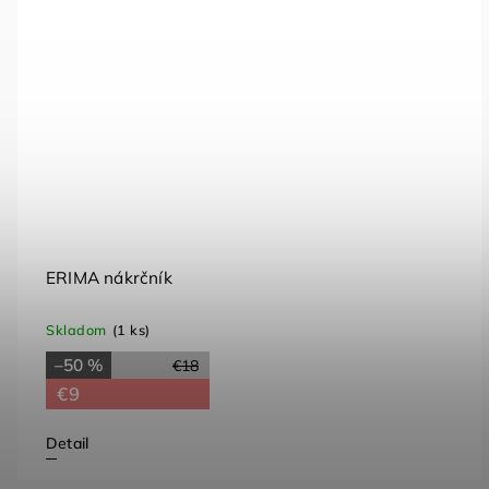
ERIMA nákrčník
Skladom
(1 ks)
–50 %
€18
€9
Detail