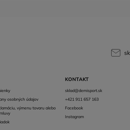
sk
KONTAKT
ienky
sklad
@
demisport.sk
any osobných údajov
+421 911 657 163
klamáciu, výmenu tovaru alebo
Facebook
mluvy
Instagram
iadok