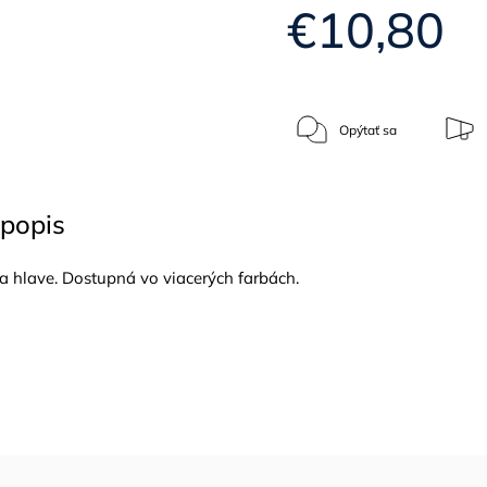
€10,80
Opýtať sa
popis
a hlave. Dostupná vo viacerých farbách.