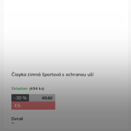
Čiapka zimná športová s ochranou uší
Skladom
(494 ks)
–30 %
€8,60
€6
Detail