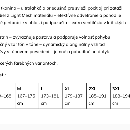
 tkanina – ultraľahká a priedušná pre svieži pocit aj pri záťaži
diel z Light Mesh materiálu – efektívne odvetranie a pohodlie
vé perforácie v oblasti podpazušia – extra ventilácia v kritických
t strih – zvýrazňuje postavu a podporuje voľnosť pohybu
ný vzor tón v tóne – dynamický a originálny vzhľad
 švy v tónovom prevedení – jemné a pohodlné na dotyk
cerých farebných variantoch.
ti:
M
L
XL
2XL
3XL
9–168
167–175
173–181
179–187
185–191
188–19
cm
cm
cm
cm
cm