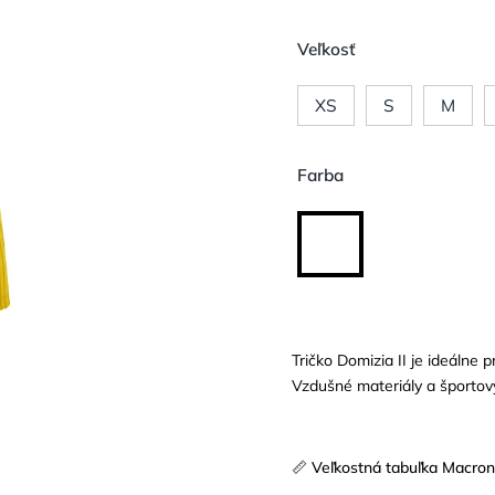
Veľkosť
XS
S
M
Farba
Tričko Domizia II je ideálne pr
Vzdušné materiály a športov
📏 Veľkostná tabuľka Macro