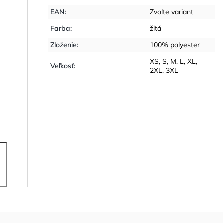
EAN
:
Zvoľte variant
Farba
:
žltá
Zloženie
:
100% polyester
XS
,
S
,
M
,
L
,
XL
,
Veľkosť
:
2XL
,
3XL
4