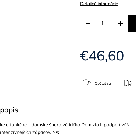
Detailné informácie
€46,60
Opýtať sa
popis
cké a funkčné – dámske športové tričko Domizia II podporí váš
intenzívnejších zápasov. ⚡🎽