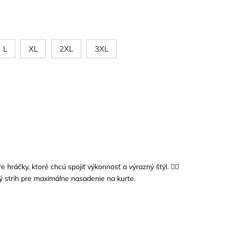
L
XL
2XL
3XL
e hráčky, ktoré chcú spojiť výkonnosť a výrazný štýl. 🏃‍♀️
ý strih pre maximálne nasadenie na kurte.
n