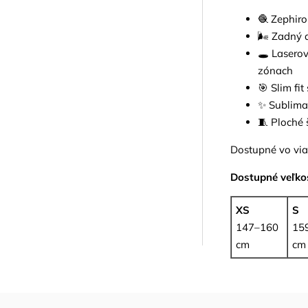
🧶 Zephiro
🌬️ Zadný 
🕳️ Lasero
zónach
🎯 Slim fi
✨ Sublimač
🧵 Ploché
Dostupné vo via
Dostupné veľkos
XS
S
147–160
15
cm
cm