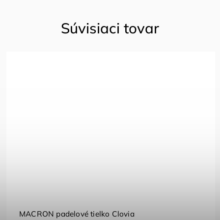
Súvisiaci tovar
MACRON padelové tielko Clovia