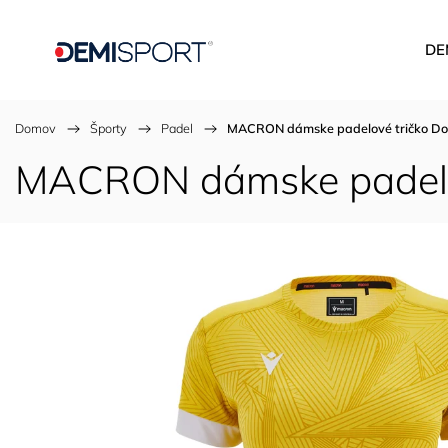
DE
Domov
/
Športy
/
Padel
/
MACRON dámske padelové tričko Dom
MACRON dámske padelov