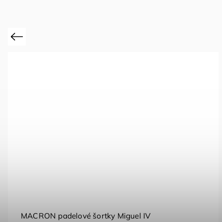
Previous
MACRON padelové šortky Miguel IV