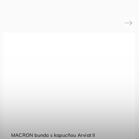
Next
MACRON bunda s kapucňou Arviat II