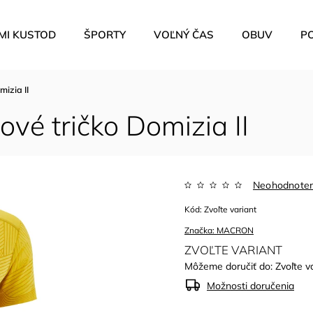
MI KUSTOD
ŠPORTY
VOĽNÝ ČAS
OBUV
P
izia II
é tričko Domizia II
Neohodnote
Kód:
Zvoľte variant
Značka:
MACRON
ZVOĽTE VARIANT
Môžeme doručiť do:
Zvoľte v
Možnosti doručenia