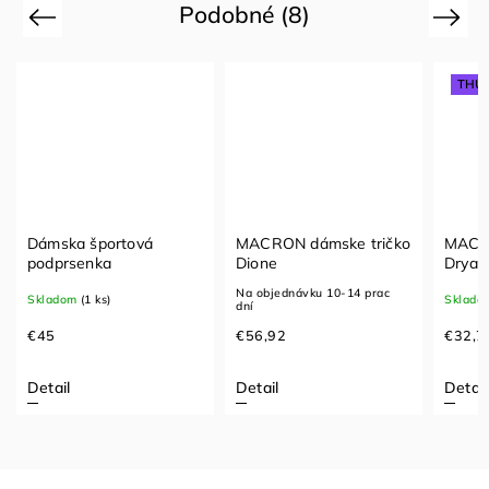
Podobné (8)
Previous
Next
THU
Dámska športová
MACRON dámske tričko
MACR
podprsenka
Dione
Dryad
Na objednávku 10-14 prac
Skladom
(1 ks)
Sklado
dní
€45
€56,92
€32,7
Detail
Detail
Detail