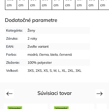
cm
cm
cm
cm
cm
cm
cm
cm
cm
Dodatočné parametre
Kategória
:
Ženy
Záruka
:
2 roky
EAN
:
Zvoľte variant
Farba
:
modrá
,
čierna
,
biela
,
červená
Zloženie
:
100% polyester
Veľkosť
:
3XS
,
2XS
,
XS
,
S
,
M
,
L
,
XL
,
2XL
,
3XL
Súvisiaci tovar
Previous
Next
Výpredaj
Výpredaj