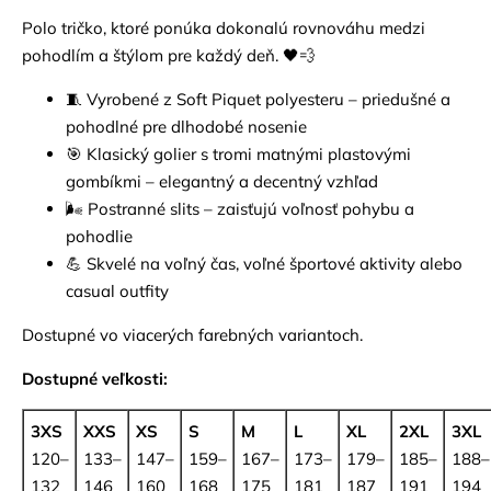
Polo tričko, ktoré ponúka dokonalú rovnováhu medzi
pohodlím a štýlom pre každý deň. 🖤💨
🧵 Vyrobené z Soft Piquet polyesteru – priedušné a
pohodlné pre dlhodobé nosenie
🎯 Klasický golier s tromi matnými plastovými
gombíkmi – elegantný a decentný vzhľad
🌬️ Postranné slits – zaisťujú voľnosť pohybu a
pohodlie
💪 Skvelé na voľný čas, voľné športové aktivity alebo
casual outfity
Dostupné vo viacerých farebných variantoch.
Dostupné veľkosti:
3XS
XXS
XS
S
M
L
XL
2XL
3XL
120–
133–
147–
159–
167–
173–
179–
185–
188–
132
146
160
168
175
181
187
191
194