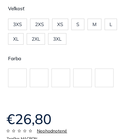
Veľkosť
3XS
2XS
XS
S
M
L
XL
2XL
3XL
Farba
€26,80
Neohodnotené
Značka:
MACRON