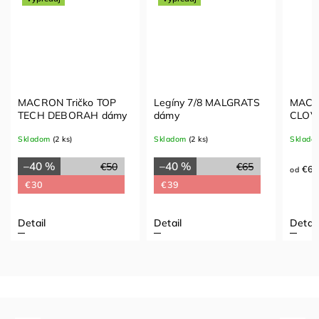
MACRON Tričko TOP
Legíny 7/8 MALGRATS
MACR
TECH DEBORAH dámy
dámy
CLOV
Skladom
(2 ks)
Skladom
(2 ks)
Sklado
–40 %
–40 %
€50
€65
€6
od
€30
€39
Detail
Detail
Detail