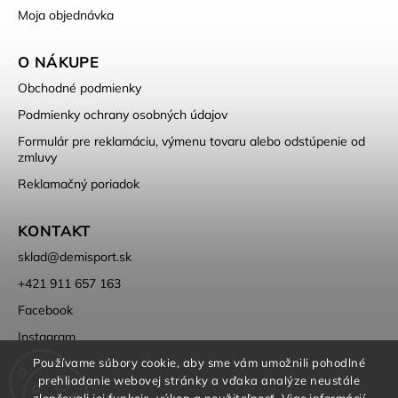
Moja objednávka
O NÁKUPE
Obchodné podmienky
Podmienky ochrany osobných údajov
Formulár pre reklamáciu, výmenu tovaru alebo odstúpenie od
zmluvy
Reklamačný poriadok
KONTAKT
sklad
@
demisport.sk
+421 911 657 163
Facebook
Instagram
Používame súbory cookie, aby sme vám umožnili pohodlné
prehliadanie webovej stránky a vďaka analýze neustále