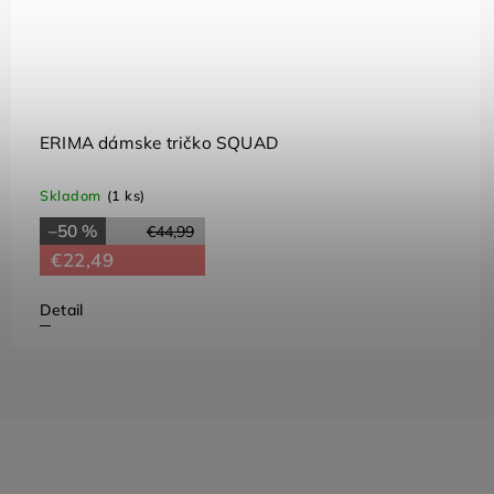
ERIMA dámske tričko SQUAD
Skladom
(1 ks)
–50 %
€44,99
€22,49
Detail