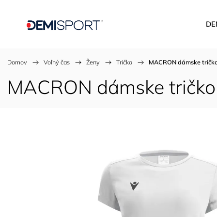
DE
Domov
/
Voľný čas
/
Ženy
/
Tričko
/
MACRON dámske tričk
MACRON dámske tričko