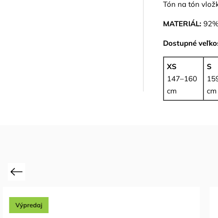
Tón na tón vlož
MATERIÁL:
92% 
Dostupné veľkos
XS
S
147–160
15
cm
cm
Previous
Výpredaj