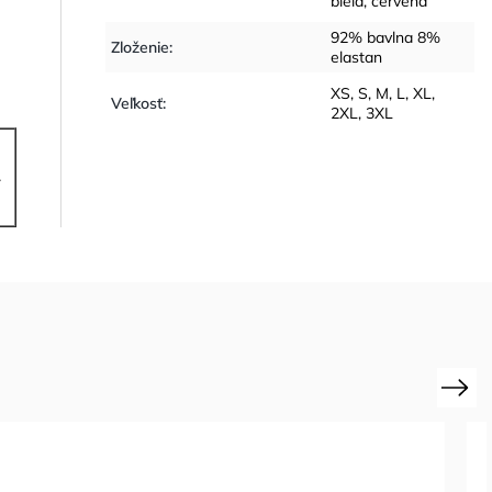
biela
,
červená
92% bavlna 8%
Zloženie
:
elastan
XS, S, M, L, XL,
Veľkosť
:
2XL, 3XL
4
Next