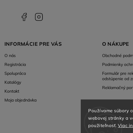
Facebook
Instagram
INFORMÁCIE PRE VÁS
O NÁKUPE
O nás
Obchodné podm
Registrácia
Podmienky ochr
Spolupráca
Formulár pre re
odstúpenie od z
Katalógy
Reklamačný por
Kontakt
Moja objednávka
Používame súbory c
webovej stránky a vď
použiteľnosť.
Viac i