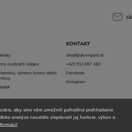
sk
KONTAKT
ienky
sklad
@
demisport.sk
any osobných údajov
+421 911 657 163
klamáciu, výmenu tovaru alebo
Facebook
mluvy
Instagram
iadok
ookie, aby sme vám umožnili pohodlné prehliadanie
aka analýze neustále zlepšovali jej funkcie, výkon a
nformácií
Copyright 2026
DEMISPORT
. Všetky práva vyhradené.