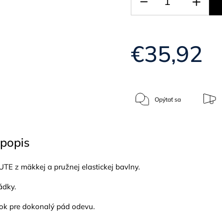
€35,92
Opýtať sa
popis
TE z mäkkej a pružnej elastickej bavlny.
ádky.
ok pre dokonalý pád odevu.