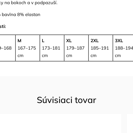
ky na bokoch a v podpazuší.
bavlna 8% elastan
ti:
M
L
XL
2XL
3XL
9–168
167–175
173–181
179–187
185–191
188–19
cm
cm
cm
cm
cm
Súvisiaci tovar