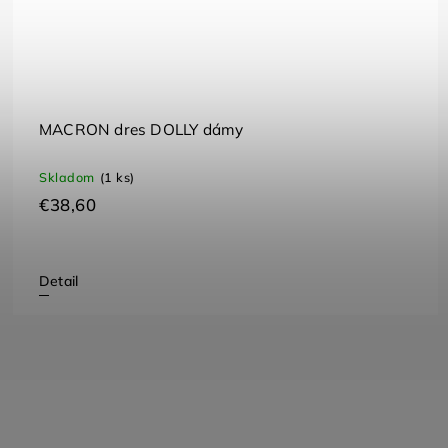
MACRON dres DOLLY dámy
Skladom
(1 ks)
€38,60
Detail