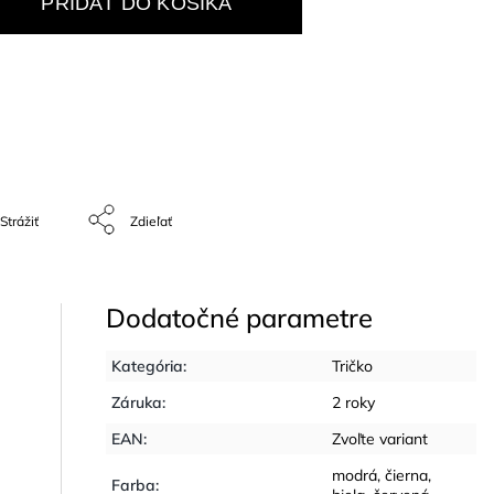
PRIDAŤ DO KOŠÍKA
Strážiť
Zdieľať
Dodatočné parametre
Kategória
:
Tričko
Záruka
:
2 roky
EAN
:
Zvoľte variant
modrá
,
čierna
,
Farba
: