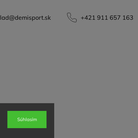
lad
@
demisport.sk
+421 911 657 163
Súhlasím