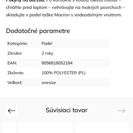
chráňte pred teplom – nehrávajte na mokrých povrchoch –
skladujte v padel taške Macron s vodeodolným vnútrom.
Dodatočné parametre
Kategória
:
Padel
Záruka
:
2 roky
EAN
:
8056818052184
Zloženie
:
100% POLYESTER (PL)
Veľkosť
:
onesize
Súvisiaci tovar
Previous
Next