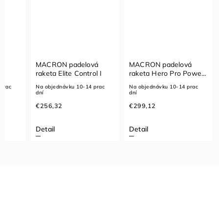
vá
MACRON padelová
MACRON padelová
raketa Elite Control I
raketa Hero Pro Power
I
prac
Na objednávku 10-14 prac
Na objednávku 10-14 prac
dní
dní
€256,32
€299,12
Detail
Detail