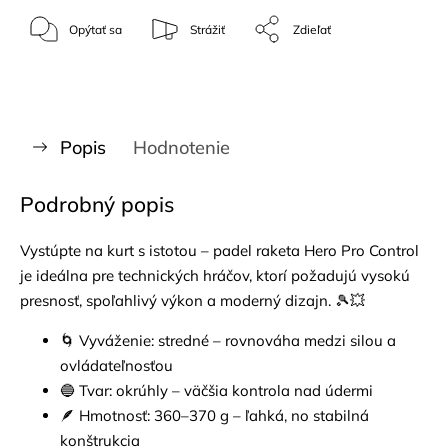
Opýtať sa
Strážiť
Zdieľať
Popis
Hodnotenie
Podrobný popis
Vystúpte na kurt s istotou – padel raketa Hero Pro Control
je ideálna pre technických hráčov, ktorí požadujú vysokú
presnosť, spoľahlivý výkon a moderný dizajn. 🎾💥
🌀 Vyváženie: stredné – rovnováha medzi silou a
ovládateľnosťou
🔵 Tvar: okrúhly – väčšia kontrola nad údermi
🪶 Hmotnosť: 360–370 g – ľahká, no stabilná
konštrukcia