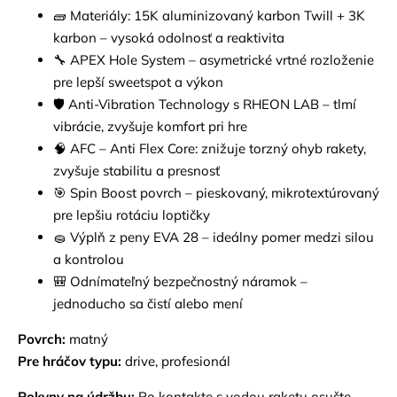
🧱 Materiály: 15K aluminizovaný karbon Twill + 3K
karbon – vysoká odolnosť a reaktivita
🔧 APEX Hole System – asymetrické vrtné rozloženie
pre lepší sweetspot a výkon
🛡️ Anti-Vibration Technology s RHEON LAB – tlmí
vibrácie, zvyšuje komfort pri hre
🧠 AFC – Anti Flex Core: znižuje torzný ohyb rakety,
zvyšuje stabilitu a presnosť
🎯 Spin Boost povrch – pieskovaný, mikrotextúrovaný
pre lepšiu rotáciu loptičky
🧽 Výplň z peny EVA 28 – ideálny pomer medzi silou
a kontrolou
🎒 Odnímateľný bezpečnostný náramok –
jednoducho sa čistí alebo mení
Povrch:
matný
Pre hráčov typu:
drive, profesionál
Pokyny na údržbu:
Po kontakte s vodou raketu osušte –