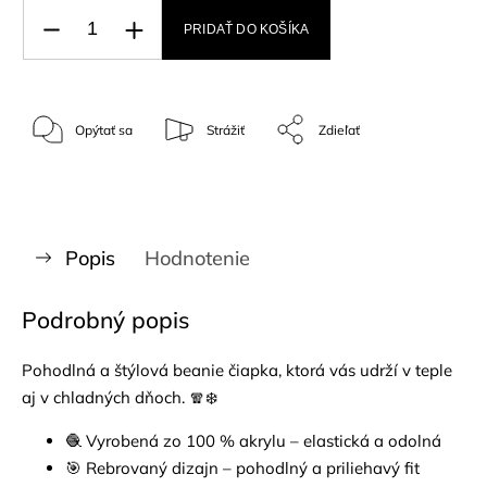
PRIDAŤ DO KOŠÍKA
Opýtať sa
Strážiť
Zdieľať
Popis
Hodnotenie
Podrobný popis
Pohodlná a štýlová beanie čiapka, ktorá vás udrží v teple
aj v chladných dňoch. 🧣❄️
🧶 Vyrobená zo 100 % akrylu – elastická a odolná
🎯 Rebrovaný dizajn – pohodlný a priliehavý fit