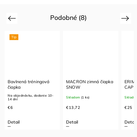
Podobné (8)
Previous
Next
Tip
Bavlnená tréningová
MACRON zimná čiapka
ERIMA
čiapka
SNOW
CAP
Na objednávku, dodanie 10-
Skladom
(1 ks)
Sklado
14 dní
€6
€13,72
€25
Detail
Detail
Detail