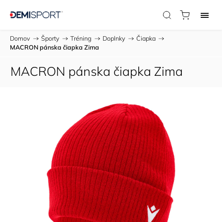
Domov
/
Športy
/
Tréning
/
Doplnky
/
Čiapka
/
MACRON pánska čiapka Zima
MACRON pánska čiapka Zima