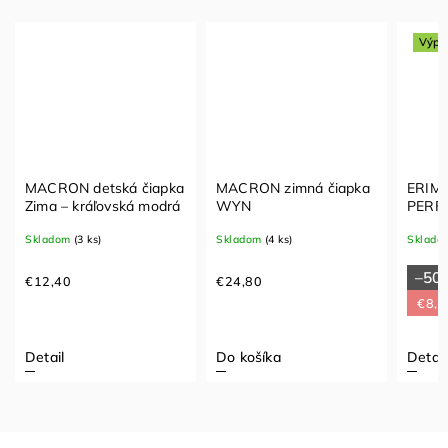
Výpr
MACRON detská čiapka
MACRON zimná čiapka
ERIMA
Zima – kráľovská modrá
WYN
PERF
červe
Skladom
(3 ks)
Skladom
(4 ks)
Sklado
–50
€12,40
€24,80
€8,4
Detail
Do košíka
Detail