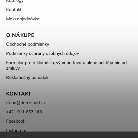
Katalógy
Kontakt
Moja objednávka
O NÁKUPE
Obchodné podmienky
Podmienky ochrany osobných údajov
Formulár pre reklamáciu, výmenu tovaru alebo odstúpenie od
zmluvy
Reklamačný poriadok
KONTAKT
sklad
@
demisport.sk
+421 911 657 163
Facebook
Instagram