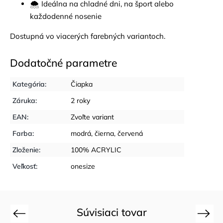
🌨️ Ideálna na chladné dni, na šport alebo
každodenné nosenie
Dostupná vo viacerých farebných variantoch.
Dodatočné parametre
Kategória
:
Čiapka
Záruka
:
2 roky
EAN
:
Zvoľte variant
Farba
:
modrá
,
čierna
,
červená
Zloženie
:
100% ACRYLIC
Veľkosť
:
onesize
Súvisiaci tovar
Previous
Next