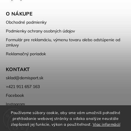
O NÁKUPE
Obchodné podmienky
Podmienky ochrany osobných údajov
Formulár pre reklamáciu, výmenu tovaru alebo odstúpenie od
zmluvy
Reklamačný poriadok
KONTAKT
sklad
@
demisport.sk
+421 911 657 163
Facebook
Instagram
Používame súbory cookie, aby sme vám umožnili pohodlné
prehliadanie webovej stránky a vďaka analýze neustále
zlepšovali jej funkcie, výkon a použiteľnosť.
Viac informácií