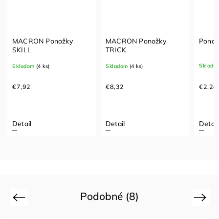
MACRON Ponožky
MACRON Ponožky
Ponož
SKILL
TRICK
Sklado
Skladom
(4 ks)
Skladom
(4 ks)
€2,24
€7,92
€8,32
Detail
Detail
Detail
Podobné (8)
Previous
Next