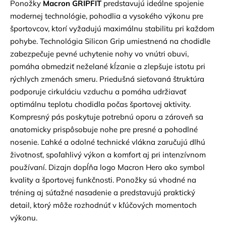
Ponožky
Macron GRIPFIT
predstavujú ideálne spojenie
modernej technológie, pohodlia a vysokého výkonu pre
športovcov, ktorí vyžadujú maximálnu stabilitu pri každom
pohybe. Technológia Silicon Grip umiestnená na chodidle
zabezpečuje pevné uchytenie nohy vo vnútri obuvi,
pomáha obmedziť neželané kĺzanie a zlepšuje istotu pri
rýchlych zmenách smeru. Priedušná sieťovaná štruktúra
podporuje cirkuláciu vzduchu a pomáha udržiavať
optimálnu teplotu chodidla počas športovej aktivity.
Kompresný pás poskytuje potrebnú oporu a zároveň sa
anatomicky prispôsobuje nohe pre presné a pohodlné
nosenie. Ľahké a odolné technické vlákna zaručujú dlhú
životnosť, spoľahlivý výkon a komfort aj pri intenzívnom
používaní. Dizajn dopĺňa logo Macron Hero ako symbol
kvality a športovej funkčnosti. Ponožky sú vhodné na
tréning aj súťažné nasadenie a predstavujú praktický
detail, ktorý môže rozhodnúť v kľúčových momentoch
výkonu.