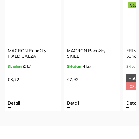
Výpr
MACRON Ponožky
MACRON Ponožky
ERIMA
FIXED CALZA
SKILL
pono
Skladom
(2 ks)
Skladom
(4 ks)
Sklado
–50
€8,72
€7,92
€7,4
Detail
Detail
Detail