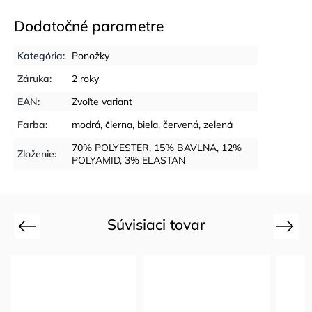
Dodatočné parametre
Kategória
:
Ponožky
Záruka
:
2 roky
EAN
:
Zvoľte variant
Farba
:
modrá
,
čierna
,
biela
,
červená
,
zelená
70% POLYESTER, 15% BAVLNA, 12%
Zloženie
:
POLYAMID, 3% ELASTAN
Súvisiaci tovar
Previous
Next