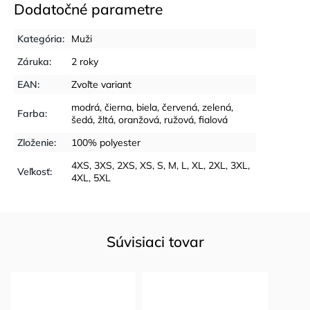
Dodatočné parametre
Kategória
:
Muži
Záruka
:
2 roky
EAN
:
Zvoľte variant
modrá
,
čierna
,
biela
,
červená
,
zelená
,
Farba
:
šedá
,
žltá
,
oranžová
,
ružová
,
fialová
Zloženie
:
100% polyester
4XS
,
3XS
,
2XS
,
XS
,
S
,
M
,
L
,
XL
,
2XL
,
3XL
,
Veľkosť
:
4XL
,
5XL
Súvisiaci tovar