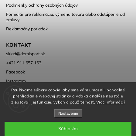
Podmienky ochrany osobných údajov
Formulár pre reklamáciu, výmenu tovaru alebo odstúpenie od
zmluvy
Reklamačný poriadok
KONTAKT
sklad
@
demisport.sk
+421 911 657 163
Facebook
Instagram
Používame súbory cookie, aby sme vám umožnili pohodlné
prehliadanie webovej stránky a vďaka analýze neustále
zlepšovali jej funkcie, výkon a použiteľnosť.
Viac informácií
Nastavenie
Copyright 2026
DEMISPORT
. Všetky práva vyhradené.
Súhlasím
Grafický návrh vytvořil a nakódoval
Shoptak.cz