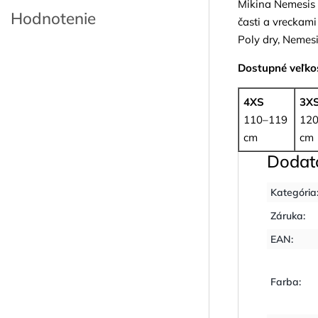
Mikina Nemesis 
Hodnotenie
časti a vreckam
Poly dry, Nemes
Dostupné veľkos
4XS
3X
110–119
12
cm
cm
Dodat
Kategória
Záruka
:
EAN
:
Farba
: