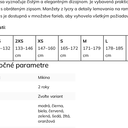
sa vyznačuje čistým a elegantným dizajnom. Je vybavená prakt
i s obráteným zipsom. Manžety z lycry a detaily lemovania na r
is je dostupná v množstve farieb, aby vyhovela všetkým požiada
ti:
S
2XS
XS
S
M
L
0–132
133–146
147–160
165–172
171–179
178–185
cm
cm
cm
cm
cm
očné parametre
:
Mikina
2 roky
Zvoľte variant
modrá
,
čierna
,
biela
,
červená
,
zelená
,
šedá
,
žltá
,
oranžová