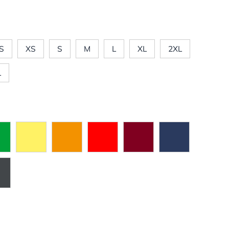
S
XS
S
M
L
XL
2XL
L