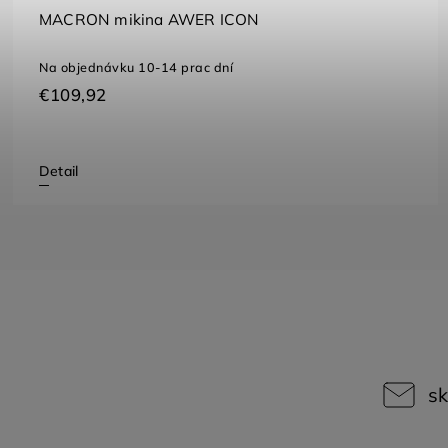
ON mikina AWER ICON
MACRO
ednávku 10-14 prac dní
Sklado
,92
€54,9
Detail
sk