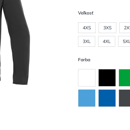
Veľkosť
4XS
3XS
2X
3XL
4XL
5X
Farba