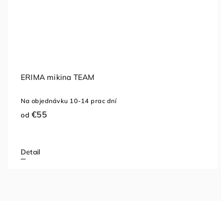
MACRON mikina MO
ac dní
Na objednávku 10-14 pr
€89,80
Detail