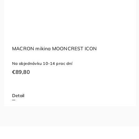
ONCREST ICON
ERIMA mikina SWEA
ac dní
Skladom
(1 ks)
–50 %
€54,99
€27,49
Detail