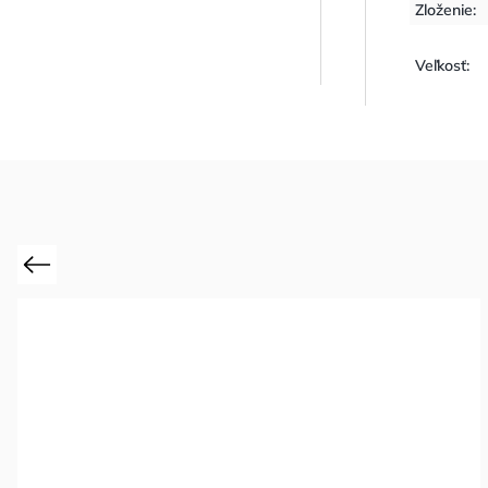
Zloženie
:
Veľkosť
:
Previous
Novinka