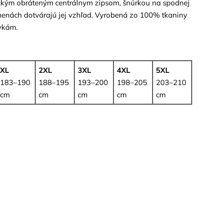
ickým obráteným centrálnym zipsom, šnúrkou na spodnej
amenách dotvárajú jej vzhľad. Vyrobená zo 100% tkaniny
vkám.
XL
2XL
3XL
4XL
5XL
183–190
188–195
193–200
198–205
203–210
cm
cm
cm
cm
cm