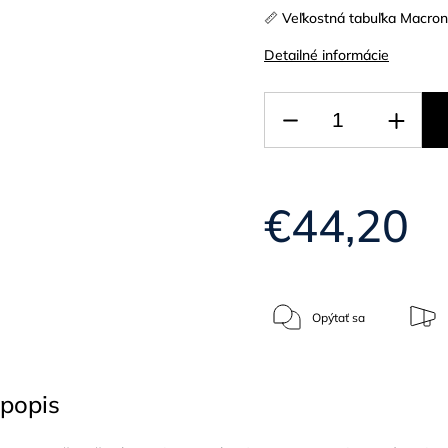
📏 Veľkostná tabuľka Macro
Detailné informácie
€44,20
Opýtať sa
popis