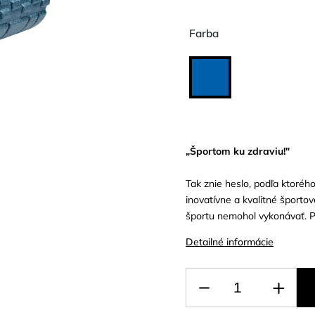
Farba
„Športom ku zdraviu!"
Tak znie heslo, podľa ktoréh
inovatívne a kvalitné športo
športu nemohol vykonávať. Pr
Detailné informácie