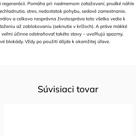
 regenerácii. Pomáha pri: nadmernom zaťažovaní, prudké náhle
rechladnutia, stres, nedostatok pohybu, sedavé zamestnanie,
rálov a celkovo nesprávna životospráva toto všetko vedie k
aženiu až zablokovaniu (seknutie v krížoch). A práve mäkké
 veľmi účinne odstraňovať takéto stavy – uvoľňujú spazmy,
vé blokády. Vždy po použití dôjde k okamžitej úľave.
Súvisiaci tovar