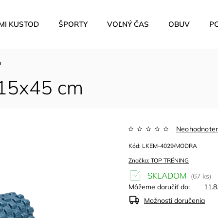
MI KUSTOD
ŠPORTY
VOĽNÝ ČAS
OBUV
P
m
 15x45 cm
Neohodnote
Kód:
LKEM-4029/MODRA
Značka:
TOP TRÉNING
SKLADOM
(67 ks)
Môžeme doručiť do:
11.8
Možnosti doručenia