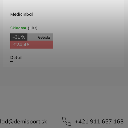
Medicinbal
Skladom
(1 ks)
–31 %
€35,82
€24,46
Detail
lad
@
demisport.sk
+421 911 657 163