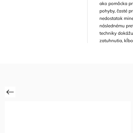
ako pomôcka pri
pohyby, časté p
nedostatok mine
následnému preť
techniky dokážu
zatuhnutia, kĺbo
Previous