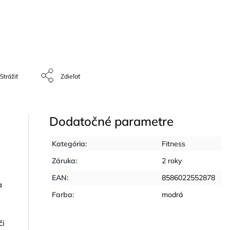
Strážiť
Zdieľať
Dodatočné parametre
Kategória
:
Fitness
Záruka
:
2 roky
EAN
:
8586022552878
a
Farba
:
modrá
či