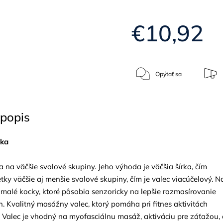
€10,92
Opýtať sa
popis
ka
 na väčšie svalové skupiny. Jeho výhoda je väčšia šírka, čím
tky väčšie aj menšie svalové skupiny, čím je valec viacúčelový. N
 malé kocky, ktoré pôsobia senzoricky na lepšie rozmasírovanie
. Kvalitný masážny valec, ktorý pomáha pri fitnes aktivitách
 Valec je vhodný na myofasciálnu masáž, aktiváciu pre záťažou, 