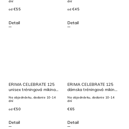
dní
dní
€55
€45
od
od
Detail
Detail
ERIMA CELEBRATE 125
ERIMA CELEBRATE 125
unisex tréningová mikina
dámska tréningová mikina
zips
s kapucňou
Na objednávku, dodanie 10-14
Na objednávku, dodanie 10-14
dní
dní
€50
€65
od
Detail
Detail