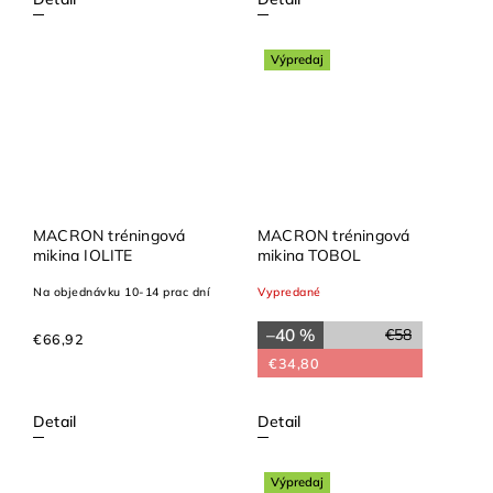
Výpredaj
MACRON tréningová
MACRON tréningová
mikina IOLITE
mikina TOBOL
Na objednávku 10-14 prac dní
Vypredané
–40 %
€58
€66,92
€34,80
Detail
Detail
Výpredaj