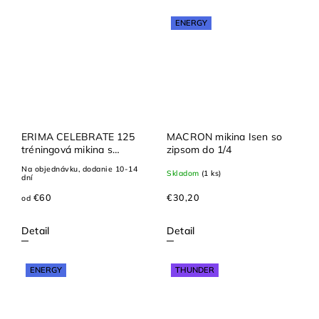
ENERGY
ERIMA CELEBRATE 125
MACRON mikina Isen so
tréningová mikina s
zipsom do 1/4
kapucňou
Na objednávku, dodanie 10-14
Skladom
(1 ks)
dní
€60
€30,20
od
Detail
Detail
ENERGY
THUNDER