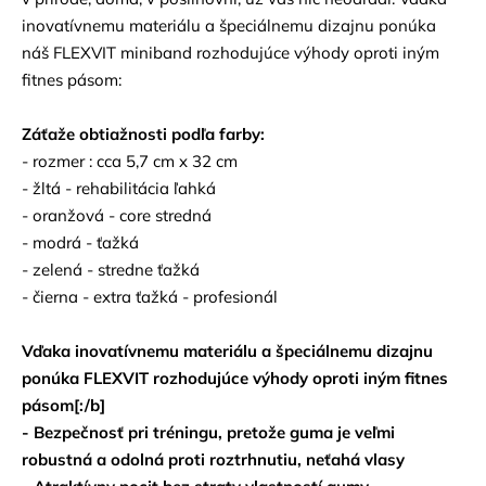
inovatívnemu materiálu a špeciálnemu dizajnu ponúka
náš FLEXVIT miniband rozhodujúce výhody oproti iným
fitnes pásom:
Záťaže obtiažnosti podľa farby:
- rozmer : cca 5,7 cm x 32 cm
- žltá - rehabilitácia ľahká
- oranžová - core stredná
- modrá - ťažká
- zelená - stredne ťažká
- čierna - extra ťažká - profesionál
Vďaka inovatívnemu materiálu a špeciálnemu dizajnu
ponúka FLEXVIT rozhodujúce výhody oproti iným fitnes
pásom[:/b]
- Bezpečnosť pri tréningu, pretože guma je veľmi
robustná a odolná proti roztrhnutiu, neťahá vlasy