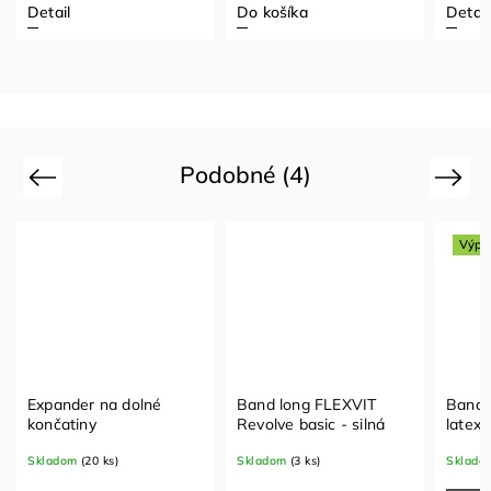
Detail
Do košíka
Detail
Podobné (4)
Previous
Next
Výpr
Expander na dolné
Band long FLEXVIT
Band 
končatiny
Revolve basic - silná
latex
Skladom
(20 ks)
Skladom
(3 ks)
Sklado