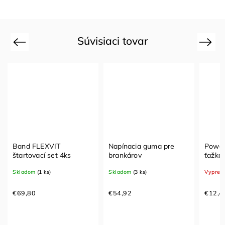
Súvisiaci tovar
Previous
Next
Band FLEXVIT
Napínacia guma pre
Power b
štartovací set 4ks
brankárov
ťažká
Skladom
(1 ks)
Skladom
(3 ks)
Vypred
€69,80
€54,92
€12,4