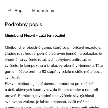
Popis
Hodnotenie
Podrobný popis
Mininband Flexvit - zaži ten rozdiel
Miniband je robustná guma, ktorá sa pri cvičení nezroluje,
žiadne roztrhnutie, pevná a zároveň jemná na pokožke. Je
vhodná na cvičenie rotačných pohybov, antirotačné
cvičenia, je kompaktná a široká, vyrobená v Nemecku. Túto
gumu môžete prať na 60 stupňov celzia a stále máte pocit
sviežosti.
Flexvit miniband je obľúbenou pomôckou pre mládež
a deti, aktívnych športovcov, do fitness centier a na profi
úroveň. Pomôcka je vhodná na zvýšenie sily, rýchlosti
svalového vlákna. Je ľahko prenosná, cvičiť môžete
v prírode, doma, v posilňovni, už vás nič neodradí. Vďaka