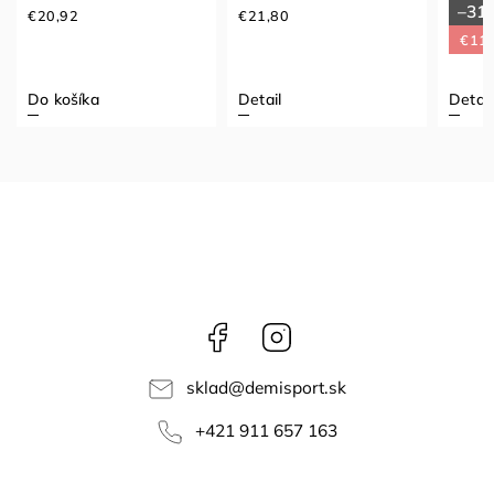
–31
€20,92
€21,80
€11,
Do košíka
Detail
Detail
Facebook
Instagram
sklad
@
demisport.sk
+421 911 657 163