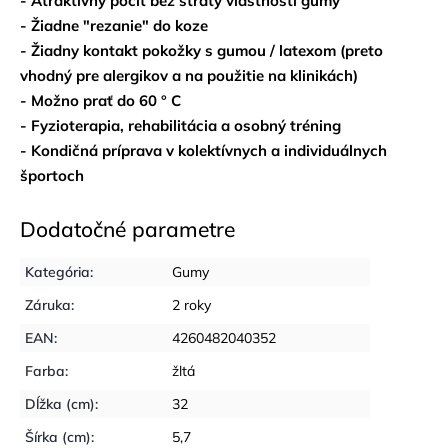
- Atraktívny pocit bez straty vlastností gumy
- Žiadne "rezanie" do koze
- Žiadny kontakt pokožky s gumou / latexom (preto
vhodný pre alergikov a na použitie na klinikách)
- Možno prať do 60 ° C
- Fyzioterapia, rehabilitácia a osobný tréning
- Kondičná príprava v kolektívnych a individuálnych
športoch
Dodatočné parametre
Kategória
:
Gumy
Záruka
:
2 roky
EAN
:
4260482040352
Farba
:
žltá
Dĺžka (cm)
:
32
Šírka (cm)
:
5,7