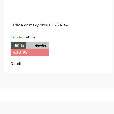
ERIMA dámsky dres FERRARA
Skladom
(4 ks)
–50 %
€27,99
€13,99
Detail