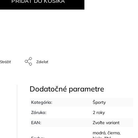
PRIDAŤ DO KOŠÍKA
Strážiť
Zdieľať
Dodatočné parametre
Kategória
:
Športy
Záruka
:
2 roky
EAN
:
Zvoľte variant
modrá
,
čierna
,