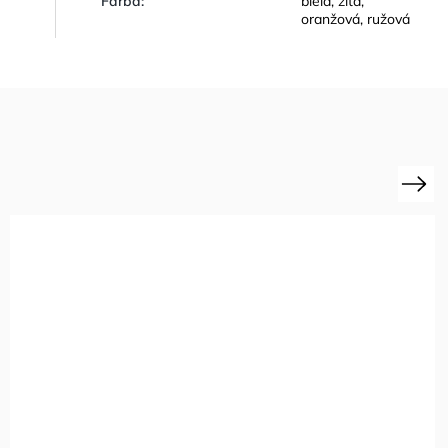
Farba
:
biela
,
žltá
,
oranžová
,
ružová
Next