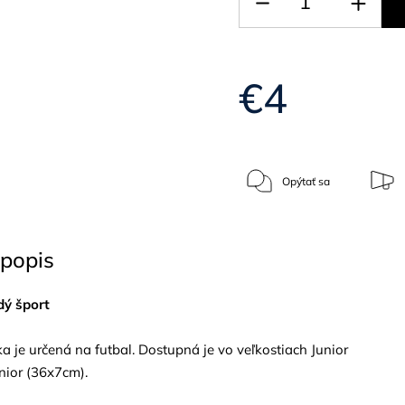
€4
Opýtať sa
popis
dý šport
 je určená na futbal. Dostupná je vo veľkostiach Junior
nior (36x7cm).