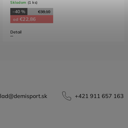
Skladom
(1 ks)
–40 %
€38,10
€22,86
od
Detail
lad
@
demisport.sk
+421 911 657 163