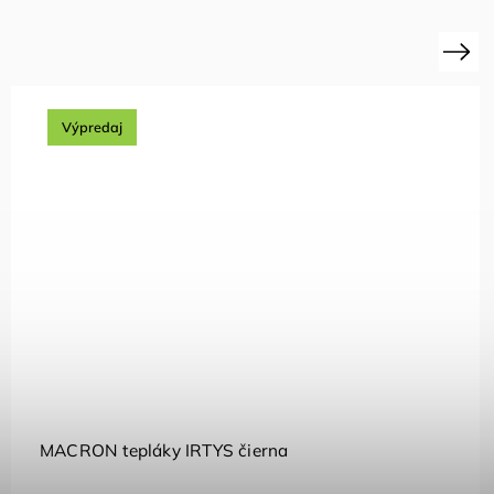
Next
Výpredaj
MACRON tepláky IRTYS čierna