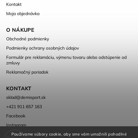
Kontakt
Moja objednávka
O NÁKUPE
Obchodné podmienky
Podmienky ochrany osobných údajov
Formulár pre reklamáciu, výmenu tovaru alebo odstúpenie od
zmluvy
Reklamačný poriadok
KONTAKT
sklad
@
demisport.sk
+421 911 657 163
Facebook
Instagram
Používame súbory cookie, aby sme vám umožnili pohodlné