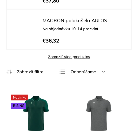
€37,80
MACRON polokošeľa AULOS
Na objednávku 10-14 prac dní
€36,32
Zobraziť viac produktov
Odporúčame
Najlacnejšie
Najdrahšie
Novinka
Najpredávanejšie
RISING
Abecedne