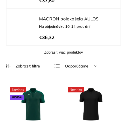
€37,80
MACRON polokošeľa AULOS
Na objednávku 10-14 prac dní
€36,32
Zobraziť viac produktov
Odporúčame
Najlacnejšie
Najdrahšie
Novinka
Novinka
Najpredávanejšie
RISING
Abecedne