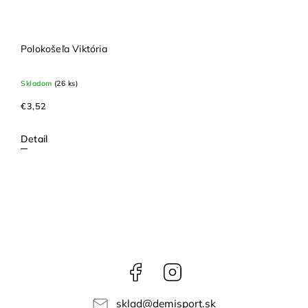
Polokošeľa Viktória
Skladom
(26 ks)
€3,52
Detail
Facebook
Instagram
sklad
@
demisport.sk