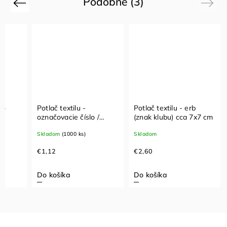
Podobné (3)
Previous
Next
lo
Potlač textilu -
Potlač textilu - erb
označovacie číslo /
(znak klubu) cca 7x7 cm
iniciál cca 3 cm
Skladom
(1000 ks)
Skladom
€1,12
€2,60
Do košíka
Do košíka