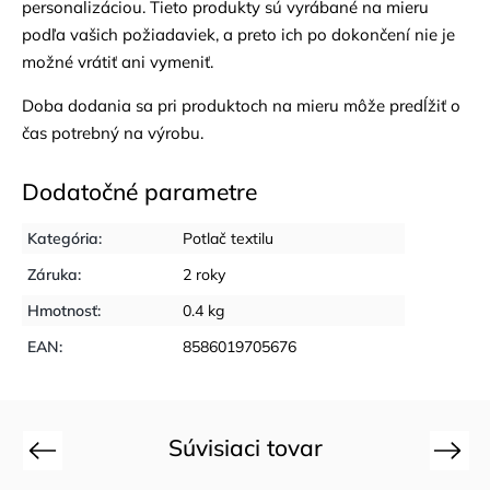
personalizáciou. Tieto produkty sú vyrábané na mieru
podľa vašich požiadaviek, a preto ich po dokončení nie je
možné vrátiť ani vymeniť.
Doba dodania sa pri produktoch na mieru môže predĺžiť o
čas potrebný na výrobu.
Dodatočné parametre
Kategória
:
Potlač textilu
Záruka
:
2 roky
Hmotnosť
:
0.4 kg
EAN
:
8586019705676
Súvisiaci tovar
Previous
Next