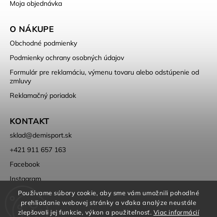
Moja objednávka
O NÁKUPE
Obchodné podmienky
Podmienky ochrany osobných údajov
Formulár pre reklamáciu, výmenu tovaru alebo odstúpenie od
zmluvy
Reklamačný poriadok
KONTAKT
sklad
@
demisport.sk
+421 911 657 163
Facebook
Instagram
Používame súbory cookie, aby sme vám umožnili pohodlné
prehliadanie webovej stránky a vďaka analýze neustále
zlepšovali jej funkcie, výkon a použiteľnosť.
Viac informácií