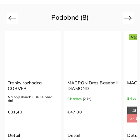
Podobné (8)
Previous
Next
Výpr
Trenky rozhodca
MACRON Dres Baseball
MACRO
CORVER
DIAMOND
Na objednávku 10-14 prac
Sklado
Skladom
(2 ks)
dní
–40
€31,40
€47,80
€2
od
Detail
Detail
Detail