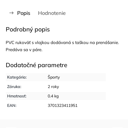
Popis
Hodnotenie
Podrobný popis
PVC rukoväť s vlajkou dodávaná s taškou na prenášanie.
Predáva sa v páre.
Dodatočné parametre
Kategória
:
Športy
Záruka
:
2 roky
Hmotnosť
:
0.4 kg
EAN
:
3701323411951