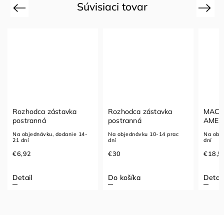
Súvisiaci tovar
Previous
Next
Rozhodca zástavka
Rozhodca zástavka
MACR
postranná
postranná
AMET
Na objednávku, dodanie 14-
Na objednávku 10-14 prac
Na obj
21 dní
dní
dní
€6,92
€30
€18,5
Detail
Do košíka
Detail