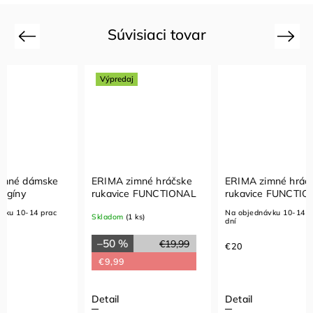
Súvisiaci tovar
Previous
Next
Výpredaj
ERIMA zimné hráčske
ERIMA zimné hráčske
MACR
rukavice FUNCTIONAL
rukavice FUNCTIONAL
RIVE
Na objednávku 10-14 prac
Skladom
(1 ks)
Sklad
dní
–50 %
€19,99
€20
€12,
€9,99
Detail
Detail
Detai