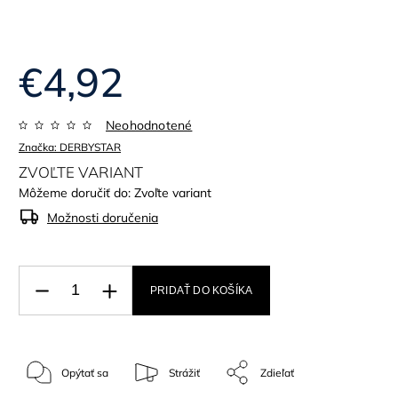
€4,92
Neohodnotené
Značka:
DERBYSTAR
ZVOĽTE VARIANT
Môžeme doručiť do:
Zvoľte variant
Možnosti doručenia
PRIDAŤ DO KOŠÍKA
Opýtať sa
Strážiť
Zdieľať