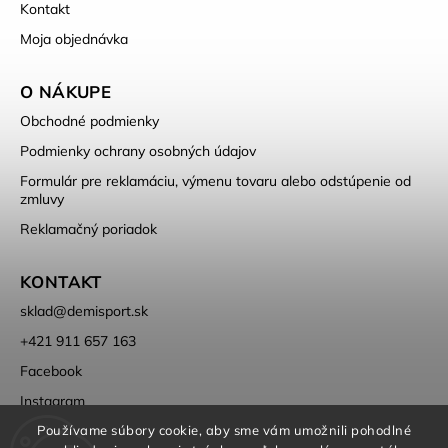
Kontakt
Moja objednávka
O NÁKUPE
Obchodné podmienky
Podmienky ochrany osobných údajov
Formulár pre reklamáciu, výmenu tovaru alebo odstúpenie od
zmluvy
Reklamačný poriadok
KONTAKT
sklad
@
demisport.sk
+421 911 657 163
Facebook
Instagram
Používame súbory cookie, aby sme vám umožnili pohodlné