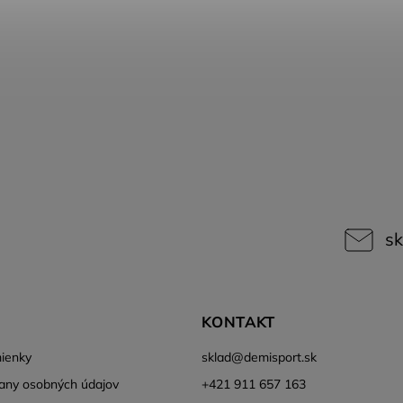
sk
KONTAKT
ienky
sklad
@
demisport.sk
any osobných údajov
+421 911 657 163