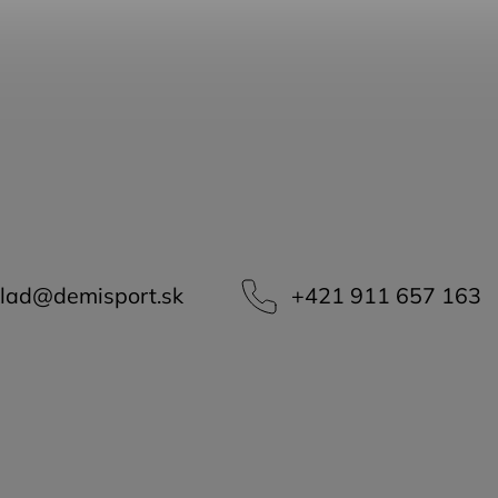
lad
@
demisport.sk
+421 911 657 163