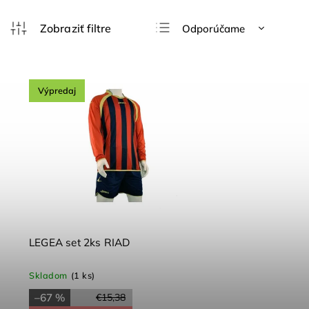
Odporúčame
Najlacnejšie
Najdrahšie
Výpredaj
Najpredávanejšie
Abecedne
LEGEA set 2ks RIAD
Skladom
(1 ks)
–67 %
€15,38