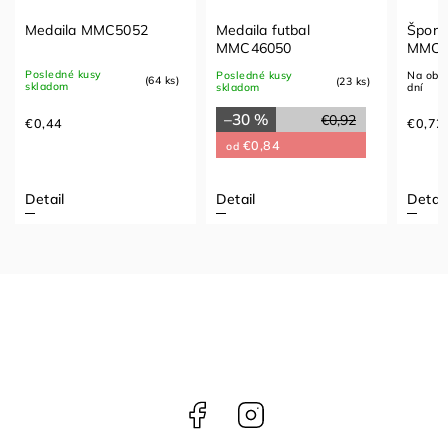
Medaila MMC5052
Medaila futbal
Šport
MMC46050
MMC0
Posledné kusy
Posledné kusy
Na obje
(64 ks)
(23 ks)
skladom
skladom
dní
–30 %
€0,92
€0,44
€0,72
€0,84
od
Detail
Detail
Detail
Facebook
Instagram