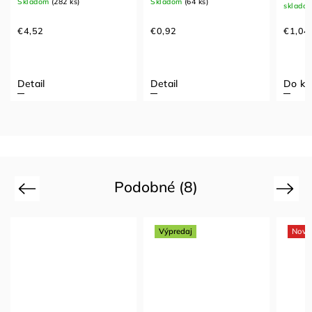
Skladom
(282 ks)
Skladom
(64 ks)
sklado
€4,52
€0,92
€1,04
Detail
Detail
Do ko
Podobné (8)
Previous
Next
Výpredaj
Novi