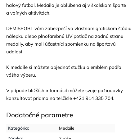
halový futbal. Medaila je obľúbená aj v školskom športe
a voľných aktivitách.
DEMISPORT vám zabezpečí vo vlastnom grafickom štúdiu
nálepku alebo plnofarebnú UV potlač na zadnú stranu
medaily, aby mali účastníci spomienku na športovú
udalosť.
K medaile si môžete objednať
stužku
a
emblém
podľa
vášho výberu.
V prípade bližších informácií môžete svoje požiadavky
konzultovať priamo na tel.čísle +421 914 335 704.
Dodatočné parametre
Kategória
:
Medaile
Záruka
:
2 roky