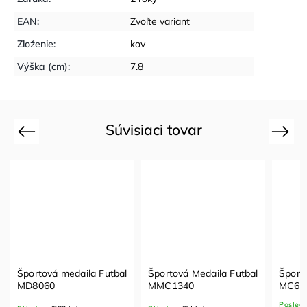
EAN
:
Zvoľte variant
Zloženie
:
kov
Výška (cm)
:
7.8
Súvisiaci tovar
Previous
Next
Športová medaila Futbal
Športová Medaila Futbal
Šport
MD8060
MMC1340
MC61
Posled