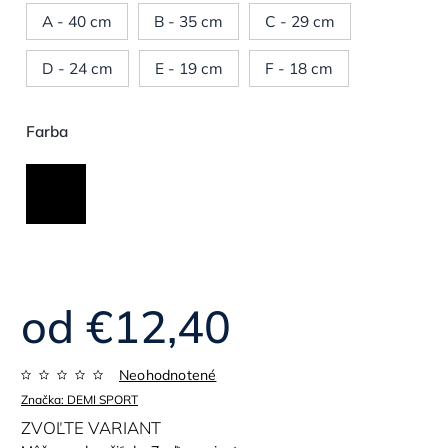
A - 40 cm
B - 35 cm
C - 29 cm
D - 24 cm
E - 19 cm
F - 18 cm
Farba
od
€12,40
Neohodnotené
Značka:
DEMI SPORT
ZVOĽTE VARIANT