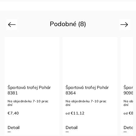
Podobné (8)
Previous
Next
Športová trofej Pohár
Športová trofej Pohár
Športo
8381
8364
9098
Na objednávku 7-10 prac
Na objednávku 7-10 prac
Na obje
dní
dní
dní
€7,40
€11,12
€8,
od
od
Detail
Detail
Detail