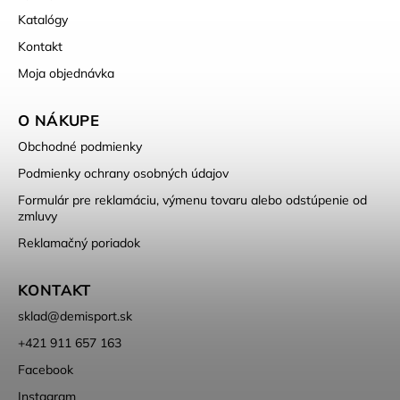
Katalógy
Kontakt
Moja objednávka
O NÁKUPE
Obchodné podmienky
Podmienky ochrany osobných údajov
Formulár pre reklamáciu, výmenu tovaru alebo odstúpenie od
zmluvy
Reklamačný poriadok
KONTAKT
sklad
@
demisport.sk
+421 911 657 163
Facebook
Instagram