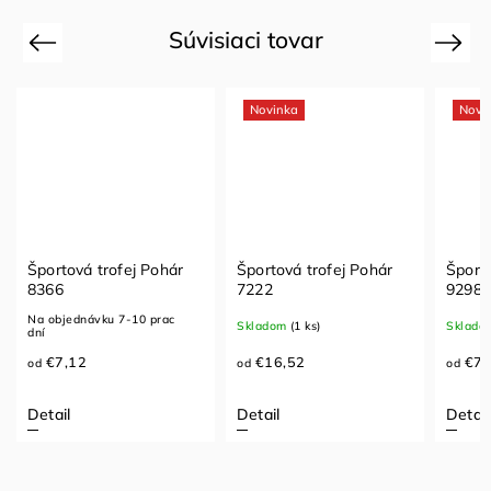
Súvisiaci tovar
Previous
Next
Novinka
Novi
Športová trofej Pohár
Športová trofej Pohár
Športo
8366
7222
9298
Na objednávku 7-10 prac
Skladom
(1 ks)
Sklado
dní
€7,12
€16,52
€7,
od
od
od
Detail
Detail
Detail