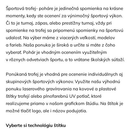
Športová trofej- poháre je jedinečná spomienka na krásne
momenty, kedy ste ocenení za výnimočný športový výkon.
Či to je turnaj, zápas, alebo prestížny turnaj, vždy pri
spomienke na trofej sa pripomenú spomienky na športovú
udalosť. Na výber máme z viacerých veľkostí, modelov
a farieb. Naša ponuka je široká a určite si máte z čoho
vyberať. Pohár je vhodným ocenením využiteľným
v rôznych odvetviach športu, a to vrátane školských súťaží.
Ponúkaná trofej je vhodná pre ocenenie individuálnych aj
skupinových športových výkonov. Využite našu výhodnú
ponuku laserového gravírovania na kovové a plastové
štítky trofejí alebo plnofarebnú UV potlač, ktoré
realizujeme priamo v našom grafickom štúdiu. Na štítok je
možné tlačiť logo, ale i názov podujatia.
Vyberte si technológiu štítku