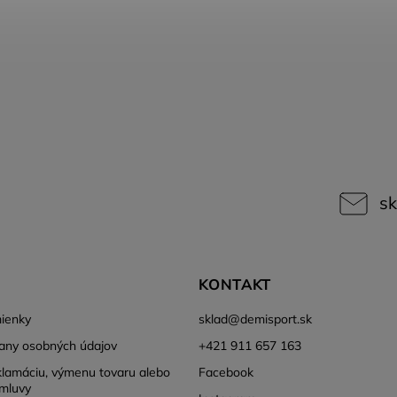
sk
KONTAKT
ienky
sklad
@
demisport.sk
any osobných údajov
+421 911 657 163
klamáciu, výmenu tovaru alebo
Facebook
mluvy