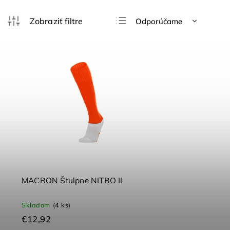
Odporúčame
Najlacnejšie
Najdrahšie
Najpredávanejšie
Abecedne
MACRON Štulpne NITRO II
Skladom
(4 ks)
€12,92