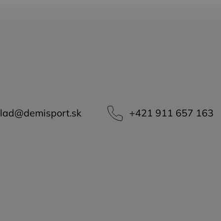
lad
@
demisport.sk
+421 911 657 163