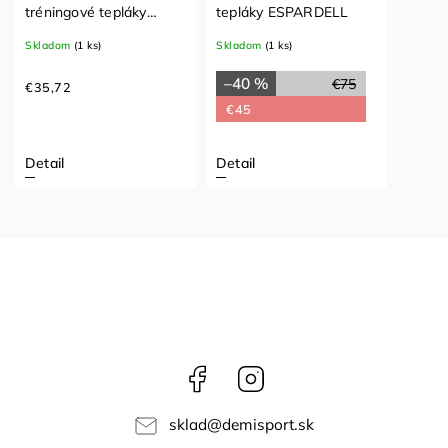
tréningové tepláky
tepláky ESPARDELL
ARAS
Skladom
(1 ks)
Skladom
(1 ks)
–40 %
€75
€35,72
€45
Detail
Detail
Facebook
Instagram
sklad
@
demisport.sk