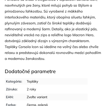
navrhnutých pre ženy, ktoré milujú pohyb so štýlom a
prirodzenou ľahkosťou. Sú vyrobené z mäkkého
interlockového materiálu, ktorý obopína siluetu ľahkým,
plynulým závesom, zatiaľ čo široké tepláky dodávajú
rafinovaný a moderný šarm. Detaily, ako je elastický pás,
neviditeľné vrecká na zips a reliéfne logo Macron Hero,
dotvárajú základný dizajn s výrazným charakterom.
Tepláky Corsola Icon sú ideálne na voľný čas alebo chvíle
relaxu a predstavujú dokonalú rovnováhu medzi pohodlím
a modernou ženskosťou.
Dodatočné parametre
Kategória
:
Tepláky
Záruka
:
2 roky
EAN
:
Zvoľte variant
Farba
:
čierna
,
zelená