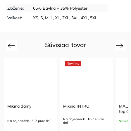
Zloženie
:
65% Bavlna + 35% Polyester
Veľkosť
:
XS
,
S
,
M
,
L
,
XL
,
2XL
,
3XL
,
4XL
,
5XL
Súvisiaci tovar
Previous
Next
Novinka
Mikina dámy
Mikina INTRO
MACR
teplá
Na objednávku 10-14 prac
Na objednávku 5-7 prac dní
Sklado
dní