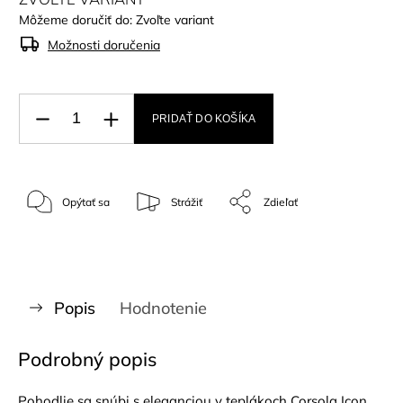
Môžeme doručiť do:
Zvoľte variant
Možnosti doručenia
PRIDAŤ DO KOŠÍKA
Opýtať sa
Strážiť
Zdieľať
Popis
Hodnotenie
Podrobný popis
Pohodlie sa snúbi s eleganciou v teplákoch Corsola Icon,