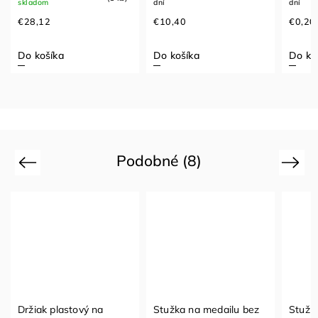
skladom
dní
dní
€28,12
€10,40
€0,20
Do košíka
Do košíka
Do ko
Podobné (8)
Previous
Next
Držiak plastový na
Stužka na medailu bez
Stužk