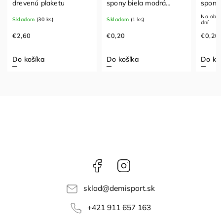
drevenú plaketu
spony biela modrá
spony
červená
Na obje
Skladom
(30 ks)
Skladom
(1 ks)
dní
€2,60
€0,20
€0,20
Do košíka
Do košíka
Do ko
Facebook
Instagram
sklad
@
demisport.sk
+421 911 657 163