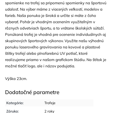
spomienke na trofej sa pripomenú spomienky na športovú
udalosť. Na výber máme z viacerých veľkostí, modelov a
farieb. Naša ponuka je široká a určite si máte z čoho
vyberať. Pohár je vhodným ocenením využiteľným v
rôznych odvetviach športu, a to vrátane školských súťaží.
Ponúkaná trofej je vhodná pre ocenenie individuálnych aj
skupinových športových výkonov. Využite našu výhodnú
ponuku laserového gravírovania na kovové a plastové
štítky trofejí alebo plnofarebnú UV potlač, ktoré
realizujeme priamo v našom grafickom štúdiu. Na štítok je
možné tlačiť logo, ale i názov podujatia.
Výška 23cm.
Dodatočné parametre
Kategória
:
Trofeje
Záruka
:
2 roky