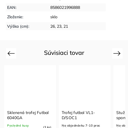
EAN
:
8586021996888
Zloženie
:
sklo
Výška (cm)
:
26, 23, 21
Súvisiaci tovar
Previous
Next
Sklenená trofej Futbal
Trofej futbal VL1-
Stužk
6040GA
D/SOC1
spony 
červe
Posledné kusy
Na objednávku 7-10 prac
Na obje
(3 ks)