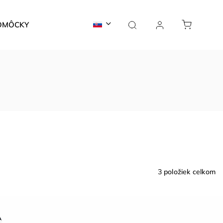
OMÔCKY
TROFEJE
REKLAMNÉ PRODUKTY
POTL
3
položiek celkom