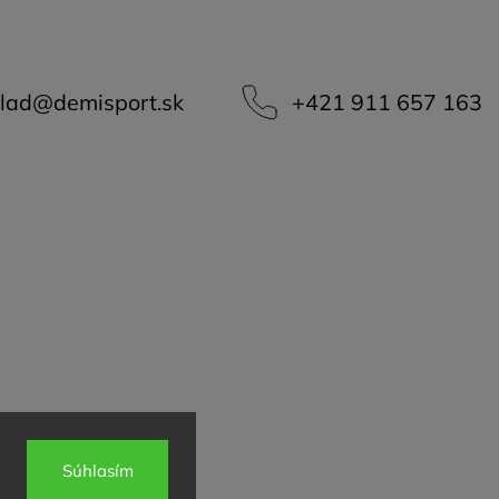
lad
@
demisport.sk
+421 911 657 163
Súhlasím