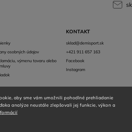
sk
KONTAKT
ienky
sklad
@
demisport.sk
any osobných údajov
+421 911 657 163
klamáciu, výmenu tovaru alebo
Facebook
mluvy
Instagram
iadok
ookie, aby sme vám umožnili pohodlné prehliadanie
aka analýze neustále zlepšovali jej funkcie, výkon a
nformácií
Copyright 2026
DEMISPORT
. Všetky práva vyhradené.
Grafický návrh vytvořil a nakódoval
Shoptak.cz