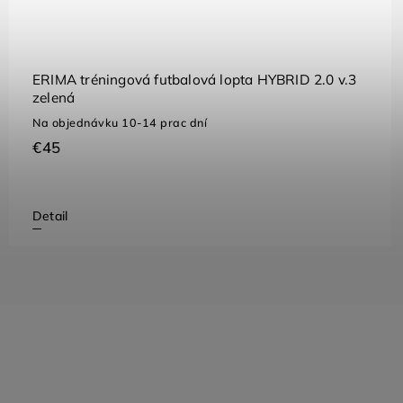
ERIMA tréningová futbalová lopta HYBRID 2.0 v.3
zelená
Na objednávku 10-14 prac dní
€45
Detail