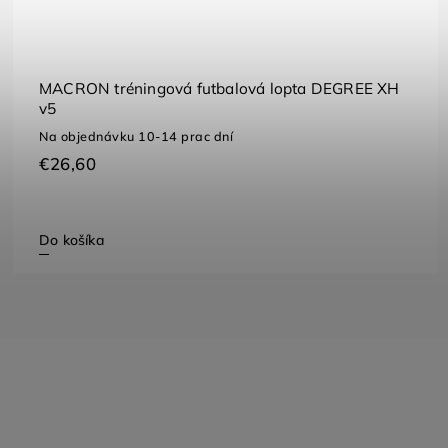
MACRON tréningová futbalová lopta DEGREE XH
v5
Na objednávku 10-14 prac dní
€26,60
Do košíka