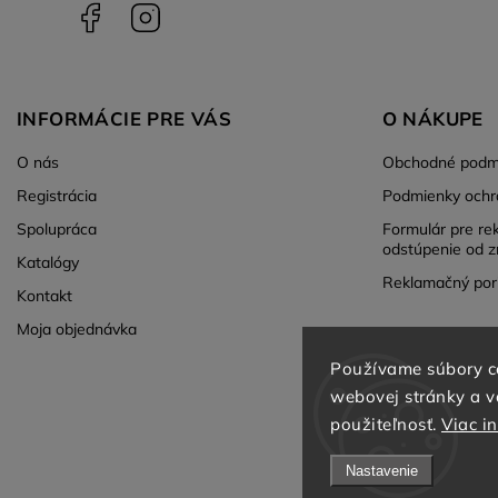
Facebook
Instagram
INFORMÁCIE PRE VÁS
O NÁKUPE
O nás
Obchodné podm
Registrácia
Podmienky ochr
Spolupráca
Formulár pre re
odstúpenie od z
Katalógy
Reklamačný por
Kontakt
Moja objednávka
Používame súbory c
webovej stránky a vď
použiteľnosť.
Viac i
Nastavenie