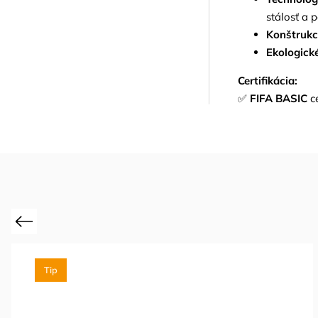
stálosť a 
Konštrukc
Ekologické
Certifikácia:
✅
FIFA BASIC
ce
Previous
Tip