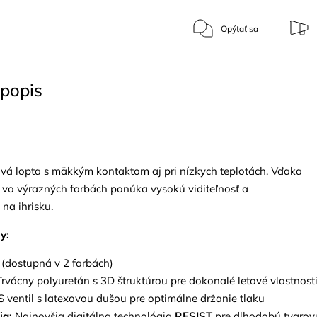
Opýtať sa
popis
vá lopta s mäkkým kontaktom aj pri nízkych teplotách. Vďaka
vo výrazných farbách ponúka vysokú viditeľnosť a
na ihrisku.
y:
(dostupná v 2 farbách)
rvácny polyuretán s 3D štruktúrou pre dokonalé letové vlastnost
 ventil s latexovou dušou pre optimálne držanie tlaku
ia:
Najnovšia digitálna technológia
RESIST
pre dlhodobú tvarov