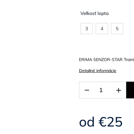
Veľkosť lopta
3
4
5
ERIMA SENZOR-STAR Training
Detailné informácie
od
€25