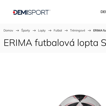
DE
Domov
/
Športy
/
Lopty
/
Futbal
/
Tréningové
/
ERIMA fu
ERIMA futbalová lopta