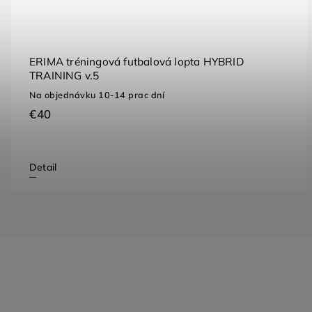
ERIMA tréningová futbalová lopta HYBRID
TRAINING v.5
Na objednávku 10-14 prac dní
€40
Detail