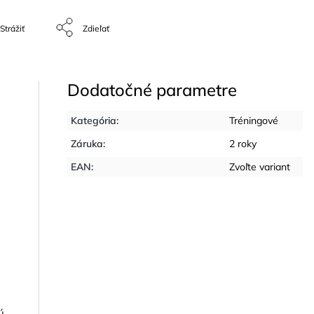
Strážiť
Zdieľať
Dodatočné parametre
Kategória
:
Tréningové
Záruka
:
2 roky
EAN
:
Zvoľte variant
i
ú