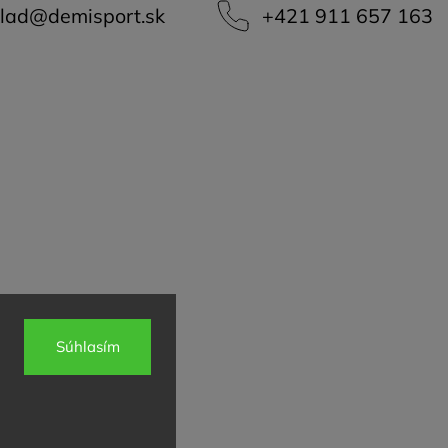
lad
@
demisport.sk
+421 911 657 163
Súhlasím