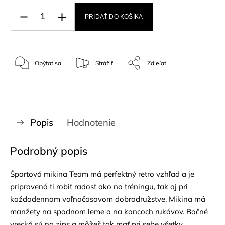
PRIDAŤ DO KOŠÍKA
Opýtať sa
Strážiť
Zdieľať
Popis
Hodnotenie
Podrobný popis
Športová mikina Team má perfektný retro vzhľad a je
pripravená ti robiť radosť ako na tréningu, tak aj pri
každodennom voľnočasovom dobrodružstve. Mikina má
manžety na spodnom leme a na koncoch rukávov. Bočné
vrecká sú na zips a môžeš tak mať pri sebe všetky