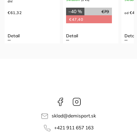
dní
–40 %
€79
€61,32
€4
od
€47,40
Detail
Detail
Detail
Facebook
Instagram
sklad
@
demisport.sk
+421 911 657 163