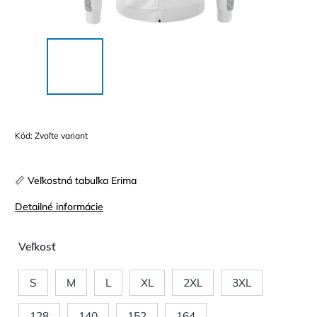
Kód:
Zvoľte variant
📏 Veľkostná tabuľka Erima
Detailné informácie
Veľkosť
S
M
L
XL
2XL
3XL
128
140
152
164