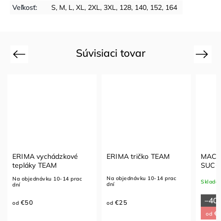
Veľkosť
:
S
,
M
,
L
,
XL
,
2XL
,
3XL
,
128
,
140
,
152
,
164
Súvisiaci tovar
Previous
Next
ERIMA vychádzkové
ERIMA tričko TEAM
MACR
tepláky TEAM
SUCC
Na objednávku 10-14 prac
Na objednávku 10-14 prac
Sklado
dní
dní
–40
€25
€50
od
od
€5
od