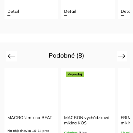
Detail
Detail
Detail
Podobné (8)
Previous
Next
Výpredaj
MACRON mikina BEAT
MACRON vychádzková
ERIMA
mikina KOS
mikin
Na objednávku 10-14 prac
Skladom
(1 ks)
Sklado