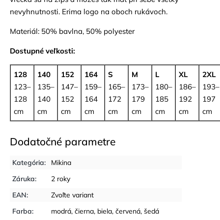
nevyhnutnosti. Erima logo na oboch rukávoch.
Materiál: 50% bavlna, 50% polyester
Dostupné veľkosti:
128
140
152
164
S
M
L
XL
2XL
123–
135–
147–
159–
165–
173–
180–
186–
193–
128
140
152
164
172
179
185
192
197
cm
cm
cm
cm
cm
cm
cm
cm
cm
Dodatočné parametre
Kategória
:
Mikina
Záruka
:
2 roky
EAN
:
Zvoľte variant
Farba
:
modrá
,
čierna
,
biela
,
červená
,
šedá