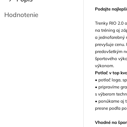
Podajte najlepš
Hodnotenie
Trenky RIO 2.0 
na tréning aj zá
a jednofarebný n
prevyšuje cenu. 
predovšetkým na
športového výko
výkonom.
Potlač v top kv
• potlač loga, s
• pripravíme gr
s výberom techn
• ponúkame aj te
presne podľa po
Vhodné na špor