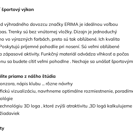
í športový výkon
od výhradného dovozcu značky ERIMA je ideálnou voľbou
pas. Trenky sú bez vnútornej vložky. Dizajn je jednoduchý
o vo výrazných farbách, preto sú tak obľúbené. Ich kvalita
Poskytujú príjemné pohodlie pri nosení. Sú veľmi obľúbené
 zápasové aktivity. Funkčný materiál odvádza vlhkosť a počas
nu sa budete cítiť veľmi pohodlne . Nechaje sa unášať športovým
alite priamo z nášho štúdia
ponzora, nápis klubu ... rôzne návrhy
afickú vizualizáciu, navrhneme optimálne rozmiestnenie, poradím
ológie
chnológiu 3D loga , ktoré zvýši atraktivitu ,3D logá kalkulujeme
žiadaviek
ty