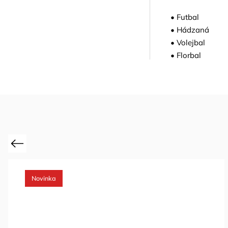
• Futbal
• Hádzaná
• Volejbal
• Florbal
Previous
Novinka