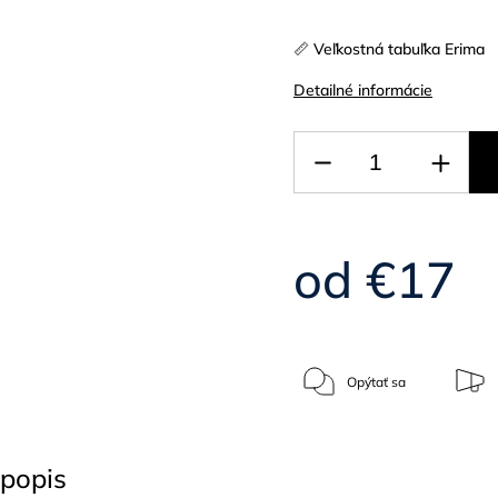
📏 Veľkostná tabuľka Erima
Detailné informácie
od
€17
Opýtať sa
popis