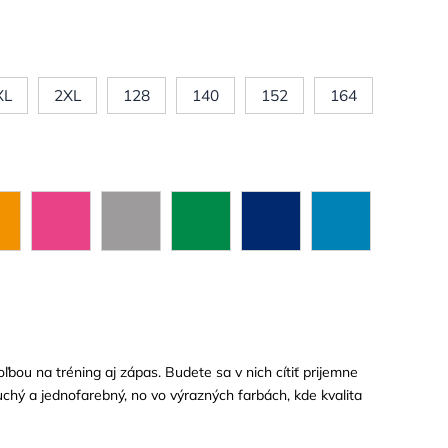
XL
2XL
128
140
152
164
ľbou na tréning aj zápas. Budete sa v nich cítiť prijemne
uchý a jednofarebný, no vo výrazných farbách, kde kvalita