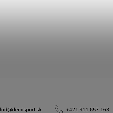
lad
@
demisport.sk
+421 911 657 163