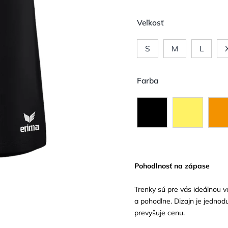
Veľkosť
S
M
L
Farba
Pohodlnosť na zápase
Trenky sú pre vás ideálnou vo
a pohodlne. Dizajn je jednod
prevyšuje cenu.