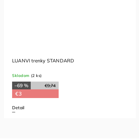
LUANVI trenky STANDARD
Skladom
(2 ks)
–69 %
€9,74
€3
Detail