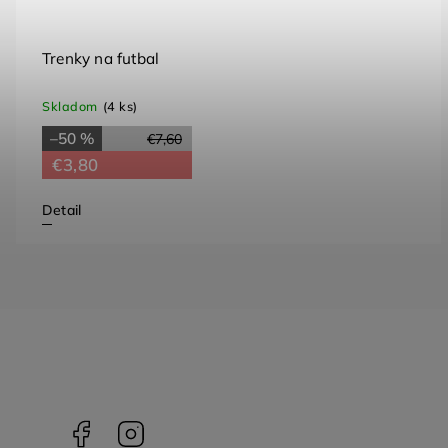
Trenky na futbal
Skladom
(4 ks)
–50 %
€7,60
€3,80
Detail
Facebook
Instagram