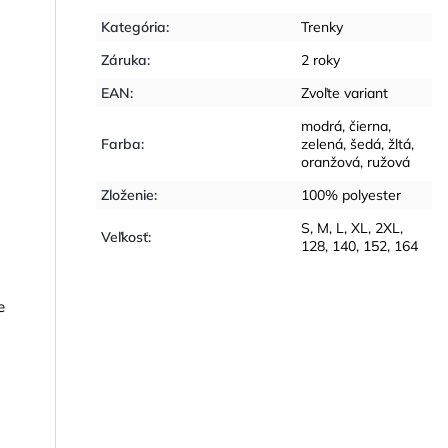
Kategória
:
Trenky
Záruka
:
2 roky
EAN
:
Zvoľte variant
modrá
,
čierna
,
Farba
:
zelená
,
šedá
,
žltá
,
oranžová
,
ružová
Zloženie
:
100% polyester
S
,
M
,
L
,
XL
,
2XL
,
Veľkosť
:
128
,
140
,
152
,
164
e