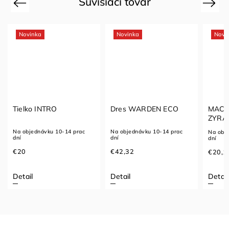
Súvisiaci tovar
Previous
Next
Novinka
Novinka
Novi
Tielko INTRO
Dres WARDEN ECO
MACR
ZYRA
Na objednávku 10-14 prac
Na objednávku 10-14 prac
Na obj
dní
dní
dní
€20
€42,32
€20,1
Detail
Detail
Detail