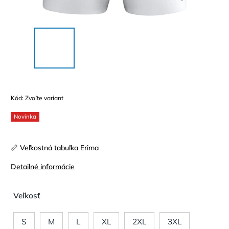
Kód:
Zvoľte variant
Novinka
📏 Veľkostná tabuľka Erima
Detailné informácie
Veľkosť
S
M
L
XL
2XL
3XL