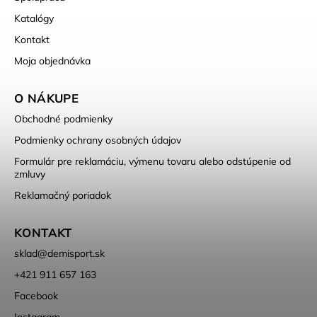
Katalógy
Kontakt
Moja objednávka
O NÁKUPE
Obchodné podmienky
Podmienky ochrany osobných údajov
Formulár pre reklamáciu, výmenu tovaru alebo odstúpenie od
zmluvy
Reklamačný poriadok
KONTAKT
sklad
@
demisport.sk
+421 911 657 163
Facebook
Instagram