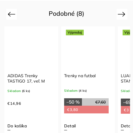
Podobné (8)
Previous
Next
Výpredaj
Výpr
ADIDAS Trenky
Trenky na futbal
LUANV
TASTIGO 17, veľ. M
STAN
Skladom
(4 ks)
Skladom
(6 ks)
Sklado
–50 %
€7,60
–69
€14,96
€3,80
€3
Do košíka
Detail
Detail