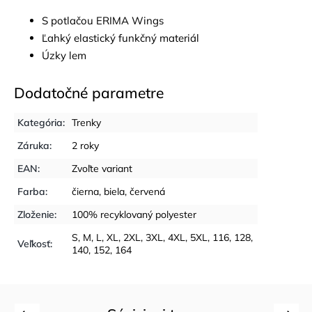
S potlačou ERIMA Wings
Ľahký elastický funkčný materiál
Úzky lem
Dodatočné parametre
Kategória
:
Trenky
Záruka
:
2 roky
EAN
:
Zvoľte variant
Farba
:
čierna
,
biela
,
červená
Zloženie
:
100% recyklovaný polyester
S
,
M
,
L
,
XL
,
2XL
,
3XL
,
4XL
,
5XL
,
116
,
128
,
Veľkosť
:
140
,
152
,
164